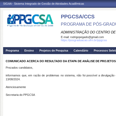
SIGAA - Sistema Integrado de Gestão de Atividades Acadêmicas
PPGCSA/CCS
PROGRAMA DE PÓS-GRADU
ADMINISTRAÇÃO DO CENTRO DE
E-mail:
rodrigopegado@gmail.com
https://posgraduacao.ufrn.br/ppgcsa
Programa
Ensino
Projetos de Pesquisa
Calendário
Processos Selet
COMUNICADO ACERCA DO RESULTADO DA ETAPA DE ANÁLISE DE PROJETOS
Prezados candidatos,
informamos que, em razão de problemas no sistema, não foi possível a divulgação d
13/08/2024.
Atenciosamente
Secretaria do PPGCSA