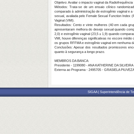
Objetivo: Avaliar o impacto vaginal da Radiofrequên
Métodos: Trata-se de um ensaio clínico randomiza
comparado à administração de estrogênio vaginal e a 
sexual, avaliada pelo Female Sexual Function Index (
Vaginal (VMI).
Resultados: Cento e vinte mulheres (40 em cada grup
apresentaram melhora do desejo sexual quando compa
2,0) e estrogênio vaginal (23,5 ± 1,9) quando compara
VMI, houve diferenças significativas no escore médio
os grupos RFFMA e estrogênio vaginal em nenhuma da
Conclusões: Apesar dos resultados promissores encon
quanto à segurança a longo prazo.
MEMBROS DA BANCA:
Presidente - 1199080 - ANA KATHERINE DA SILVEI
Externa ao Programa - 2495705 - GRASIELA PIUV
SIGAA | Superintendência de Te