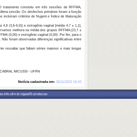
 O tratamento consistiu em três sessões de RFFMA,
 última sessão. Os desfechos primários foram a função
s incluíram critérios de Nugent e Índice de Maturação
8 (3,6-6,0)] e estrogênio vaginal [média 4,7 ± 1,1],
bservamos melhora na média dos grupos RFFMA (23,7 ±
MA (0,00) e estrogênio vaginal (0,00). Por fim, para o
 Não foram observadas diferenças significativas entre
te ressaltar que faltam séries maiores e mais longas
A CABRAL MICUSSI - UFRN
Notícia cadastrada em:
30/11/2022 16:43
o.info.ufrn.br.sigaa05-producao