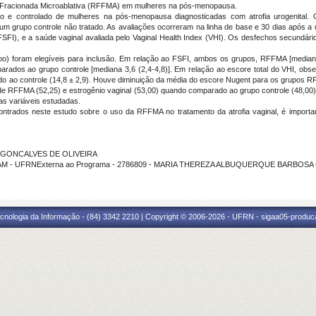
cia Fracionada Microablativa (RFFMA) em mulheres na pós-menopausa.
do e controlado de mulheres na pós-menopausa diagnosticadas com atrofia urogenital.
um grupo controle não tratado. As avaliações ocorreram na linha de base e 30 dias após a
FSFI), e a saúde vaginal avaliada pelo Vaginal Health Index (VHI). Os desfechos secundário
o) foram elegíveis para inclusão. Em relação ao FSFI, ambos os grupos, RFFMA [mediana 4,
rados ao grupo controle [mediana 3,6 (2,4-4,8)]. Em relação ao escore total do VHI, o
do ao controle (14,8 ± 2,9). Houve diminuição da média do escore Nugent para os grupos RFF
 de RFFMA (52,25) e estrogênio vaginal (53,00) quando comparado ao grupo controle (48,00).
s variáveis estudadas.
trados neste estudo sobre o uso da RFFMA no tratamento da atrofia vaginal, é importan
RA GONCALVES DE OLIVEIRA
EZAM - UFRNExterna ao Programa - 2786809 - MARIA THEREZA ALBUQUERQUE BARBOS
cnologia da Informação - (84) 3342 2210 | Copyright © 2006-2026 - UFRN - sigaa05-produca