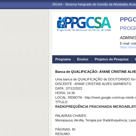
SIGAA - Sistema Integrado de Gestão de Atividades Ac
PPGC
PROGR
ADMINI
E-mail:
rod
https://po
Programa
Ensino
Projetos de Pesquisa
Banca de QUALIFICAÇÃO: AYANE CRISTINE AL
Uma banca de QUALIFICAÇÃO de DOUTORADO foi ca
DISCENTE : AYANE CRISTINE ALVES SARMENTO
DATA : 07/12/2022
HORA: 14:30
LOCAL: REMOTA - http://meet.google.com/xop-xbmk-
TÍTULO:
RADIOFREQUÊNCIA FRACIONADA MICROABLATIV
PALAVRAS-CHAVES:
Menopausa; Atrofia, Terapia por Radiofrequência; Lase
PÁGINAS: 40
RESUMO: