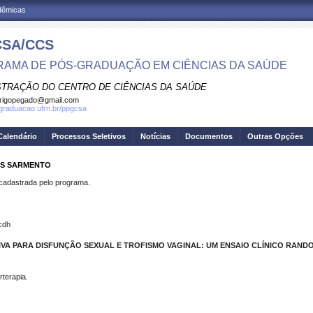
adêmicas
SA/CCS
AMA DE PÓS-GRADUAÇÃO EM CIÊNCIAS DA SAÚDE
STRAÇÃO DO CENTRO DE CIÊNCIAS DA SAÚDE
rigopegado@gmail.com
sgraduacao.ufrn.br/ppgcsa
Calendário
Processos Seletivos
Notícias
Documentos
Outras Opções
VES SARMENTO
dastrada pelo programa.
cdh
A PARA DISFUNÇÃO SEXUAL E TROFISMO VAGINAL: UM ENSAIO CLÍNICO RAND
rterapia.