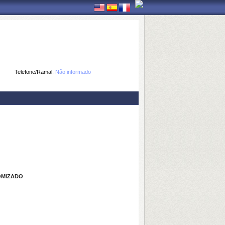
Telefone/Ramal:
Não informado
OMIZADO