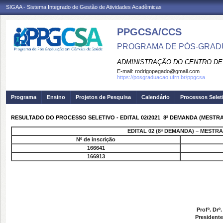
SIGAA - Sistema Integrado de Gestão de Atividades Acadêmicas
PPGCSA/CCS
PROGRAMA DE PÓS-GRADU
ADMINISTRAÇÃO DO CENTRO DE
E-mail:
rodrigopegado@gmail.com
https://posgraduacao.ufrn.br/ppgcsa
Programa
Ensino
Projetos de Pesquisa
Calendário
Processos Selet
RESULTADO DO PROCESSO SELETIVO - EDITAL 02/2021  8ª DEMANDA (MESTR
EDITAL 02 (8ª DEMANDA) – MESTR
Nº de inscrição
166641
166913
Profº. Drº
Presidente