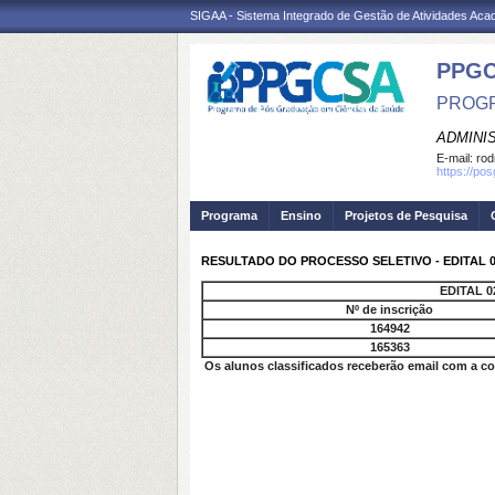
SIGAA - Sistema Integrado de Gestão de Atividades Ac
PPGC
PROGR
ADMINI
E-mail:
rod
https://po
Programa
Ensino
Projetos de Pesquisa
RESULTADO DO PROCESSO SELETIVO - EDITAL 02
EDITAL 
Nº de inscrição
164942
165363
Os alunos classificados receberão email com a co