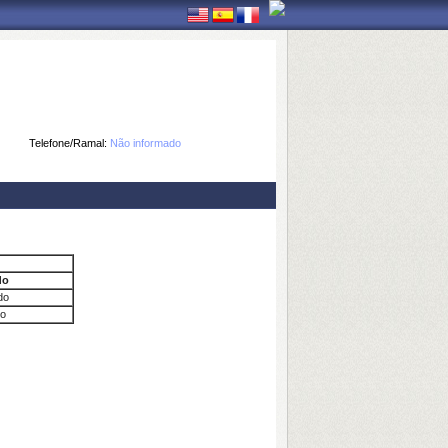
Telefone/Ramal:
Não informado
do
do
o