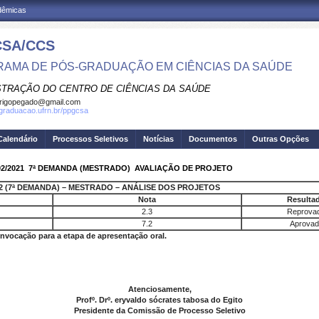
adêmicas
SA/CCS
AMA DE PÓS-GRADUAÇÃO EM CIÊNCIAS DA SAÚDE
STRAÇÃO DO CENTRO DE CIÊNCIAS DA SAÚDE
rigopegado@gmail.com
sgraduacao.ufrn.br/ppgcsa
Calendário
Processos Seletivos
Notícias
Documentos
Outras Opções
/2021  7ª DEMANDA (MESTRADO)  AVALIAÇÃO DE PROJETO
02 (7ª DEMANDA) – MESTRADO – ANÁLISE DOS PROJETOS
Nota
Resulta
2.3
Reprova
7.2
Aprovad
nvocação para a etapa de apresentação oral.
Atenciosamente,
Profº. Drº. eryvaldo sócrates tabosa do Egito
Presidente da Comissão de Processo Seletivo