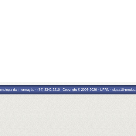
cnologia da Informação - (84) 3342 2210 | Copyright © 2006-2026 - UFRN - sigaa10-produca