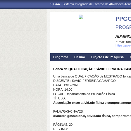
SIGAA - Sistema Integrado de Gestão de Atividades Ac
PPGC
PROGR
ADMINI
E-mail:
rod
https://po
Programa
Ensino
Projetos de Pesquisa
Banca de QUALIFICAÇÃO: SÁVIO FERREIRA C
Uma banca de QUALIFICAÇÃO de MESTRADO foi cada
DISCENTE : SÁVIO FERREIRA CAMARGO
DATA : 13/12/2020
HORA: 14:00
LOCAL: Departamento de Educação Física
TÍTULO:
Associação entre atividade física e comportament
PALAVRAS-CHAVES:
diabetes gestacional, atividade física, comportame
PÁGINAS: 20
RESUMO: