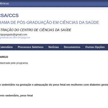
adêmicas
SA/CCS
AMA DE PÓS-GRADUAÇÃO EM CIÊNCIAS DA SAÚDE
STRAÇÃO DO CENTRO DE CIÊNCIAS DA SAÚDE
rigopegado@gmail.com
sgraduacao.ufrn.br/ppgcsa
Calendário
Processos Seletivos
Notícias
Documentos
Outras Opções
AMARGO
strada pelo programa.
o sedentário na gestação e adequação do peso fetal em mulheres com diabetes gesta
nto sedentário, peso fetal