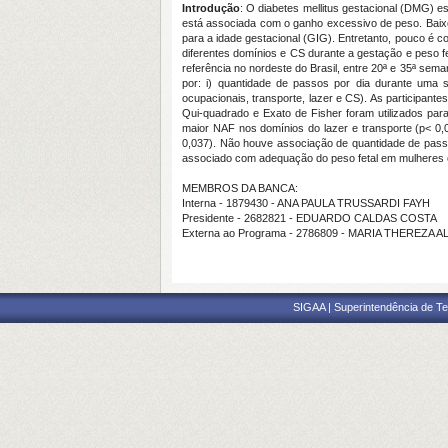
Introdução
: O diabetes mellitus gestacional (DMG) e
está associada com o ganho excessivo de peso. Baixo
para a idade gestacional (GIG). Entretanto, pouco 
diferentes domínios e CS durante a gestação e peso
referência no nordeste do Brasil, entre 20ª e 35ª sema
por: i) quantidade de passos por dia durante uma 
ocupacionais, transporte, lazer e CS). As participan
Qui-quadrado e Exato de Fisher foram utilizados para
maior NAF nos domínios do lazer e transporte (p< 0,0
0,037). Não houve associação de quantidade de pass
associado com adequação do peso fetal em mulheres co
MEMBROS DA BANCA:
Interna - 1879430 - ANA PAULA TRUSSARDI FAYH
Presidente - 2682821 - EDUARDO CALDAS COSTA
Externa ao Programa - 2786809 - MARIA THERE
SIGAA | Superintendência de Te