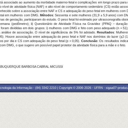
stá associado ao aumento da morbidade materno-fetal e complicações em longo prazo para mã
 nível de atividade física (NAF) e alto nível de comportamento sedentário (CS) estão as
é conhecido sobre a associação entre NAF e CS e adequação do peso fetal em mulheres co
 fetal em mulheres com DMG.
Métodos
: Sessenta e sete mulheres (31,9 ± 5,9 anos) com D
nas de gestação, participaram do estudo. O peso fetal foi estimado por ultrassonografia ob
semana (pedômetro); ii) Questionário de Atividade Física na Gravidez (PPAQ – duração 
tes foram divididas em dois grupos: i) mulheres com DMG e feto com peso adequado (n = 51)
 análise de associação. O nível de significância de 5% foi adotado.
Resultados
: Mulher
5). Houve associação entre adequação do peso fetal e NAF nos domínios do lazer (χ2 (1) 
os por dia e CS com adequação do peso fetal (p > 0,05).
Conclusão
: Os resultados indi
m DMG, o que sugere um possível papel protetor da atividade física para a mãe e o feto.
ZA ALBUQUERQUE BARBOSA CABRAL MICUSSI
cnologia da Informação - (84) 3342 2210 | Copyright © 2006-2026 - UFRN - sigaa07-produca