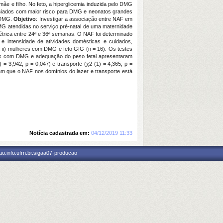
e e filho. No feto, a hiperglicemia induzida pelo DMG
sociados com maior risco para DMG e neonatos grandes
m DMG.
Objetivo
: Investigar a associação entre NAF em
MG atendidas no serviço pré-natal de uma maternidade
stétrica entre 24ª e 36ª semanas. O NAF foi determinado
e intensidade de atividades domésticas e cuidados,
; ii) mulheres com DMG e feto GIG (n = 16). Os testes
es com DMG e adequação do peso fetal apresentaram
= 3,942, p = 0,047) e transporte (χ2 (1) = 4,365, p =
cam que o NAF nos domínios do lazer e transporte está
Notícia cadastrada em:
04/12/2019 11:33
o.info.ufrn.br.sigaa07-producao