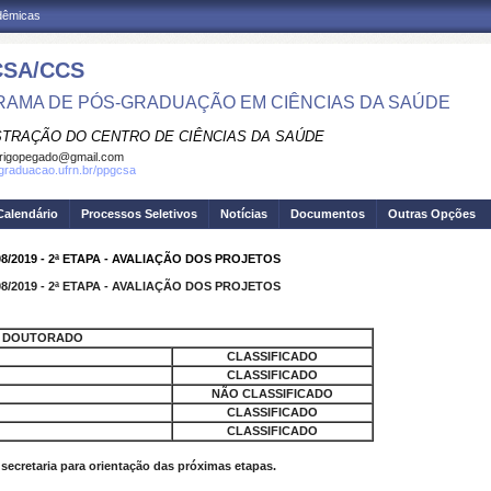
adêmicas
SA/CCS
AMA DE PÓS-GRADUAÇÃO EM CIÊNCIAS DA SAÚDE
STRAÇÃO DO CENTRO DE CIÊNCIAS DA SAÚDE
rigopegado@gmail.com
sgraduacao.ufrn.br/ppgcsa
Calendário
Processos Seletivos
Notícias
Documentos
Outras Opções
/2019 - 2ª ETAPA - AVALIAÇÃO DOS PROJETOS
/2019 - 2ª ETAPA - AVALIAÇÃO DOS PROJETOS
DOUTORADO
CLASSIFICADO
CLASSIFICADO
NÃO CLASSIFICADO
CLASSIFICADO
CLASSIFICADO
secretaria para orientação das próximas etapas.