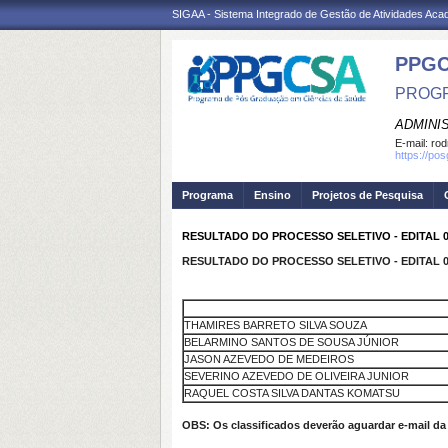
SIGAA - Sistema Integrado de Gestão de Atividades Ac
PPGC
PROGR
ADMINI
E-mail:
rod
https://po
Programa
Ensino
Projetos de Pesquisa
RESULTADO DO PROCESSO SELETIVO - EDITAL 08
RESULTADO DO PROCESSO SELETIVO - EDITAL 08
THAMIRES BARRETO SILVA SOUZA
BELARMINO SANTOS DE SOUSA JÚNIOR
JASON AZEVEDO DE MEDEIROS
SEVERINO AZEVEDO DE OLIVEIRA JUNIOR
RAQUEL COSTA SILVA DANTAS KOMATSU
OBS: Os classificados deverão aguardar e-mail da 