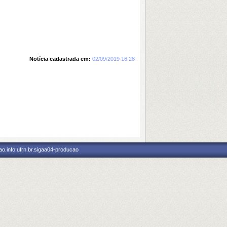
Notícia cadastrada em:
02/09/2019 16:28
o.info.ufrn.br.sigaa04-producao