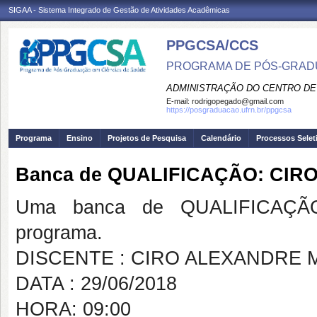
SIGAA - Sistema Integrado de Gestão de Atividades Acadêmicas
PPGCSA/CCS
PROGRAMA DE PÓS-GRADU
ADMINISTRAÇÃO DO CENTRO DE
E-mail:
rodrigopegado@gmail.com
https://posgraduacao.ufrn.br/ppgcsa
Programa
Ensino
Projetos de Pesquisa
Calendário
Processos Selet
Banca de QUALIFICAÇÃO: CI
Uma banca de QUALIFICAÇÃO
programa.
DISCENTE : CIRO ALEXANDRE
DATA : 29/06/2018
HORA: 09:00