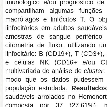
imunológico e/ou prognóstico de
compartilham algumas funções 
macrófagos e linfócitos T. O obje
linfocitários em adultos saudávei
amostras de sangue periférico
citometria de fluxo, utilizando u
linfocitário: B (CD19+), T (CD3
e células NK (CD16+ e/ou CD56
multivariada de análise de
cluster
,
modo que os dados pudessem refl
população estudada.
Resultados
saudáveis arrolados no Hemonor
composta por 37 (27,61%), 