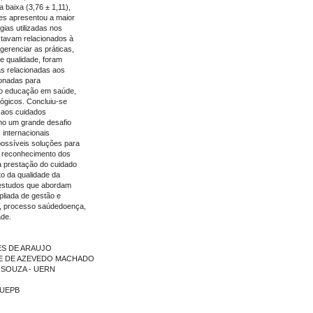
baixa (3,76 ± 1,11),
es apresentou a maior
gias utilizadas nos
stavam relacionados à
erenciar as práticas,
e qualidade, foram
as relacionadas aos
ionadas para
do educação em saúde,
lógicos. Concluiu-se
o aos cuidados
mo um grande desafio
 internacionais
possíveis soluções para
O reconhecimento dos
a prestação do cuidado
o da qualidade da
 estudos que abordam
liada de gestão e
as, processo saúdedoença,
ade.
NES DE ARAUJO
IANE DE AZEVEDO MACHADO
O SOUZA - UERN
- UEPB