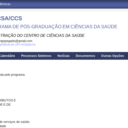
adêmicas
SA/CCS
AMA DE PÓS-GRADUAÇÃO EM CIÊNCIAS DA SAÚDE
STRAÇÃO DO CENTRO DE CIÊNCIAS DA SAÚDE
rigopegado@gmail.com
sgraduacao.ufrn.br/ppgcsa
Calendário
Processos Seletivos
Notícias
Documentos
Outras Opções
a pelo programa.
RIBUTOS E
E E DE
 de serviços de saúde;
idade