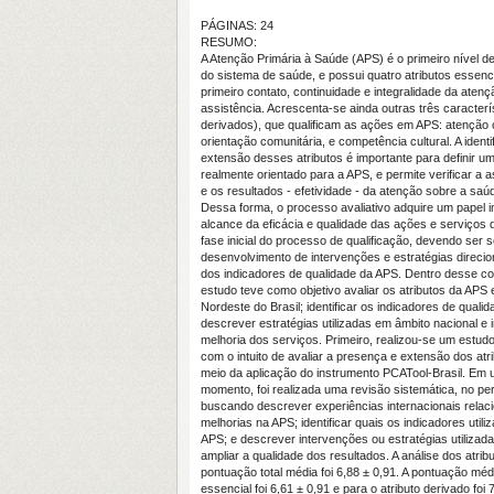
PÁGINAS: 24
RESUMO:
A Atenção Primária à Saúde (APS) é o primeiro nível de
do sistema de saúde, e possui quatro atributos essenc
primeiro contato, continuidade e integralidade da aten
assistência. Acrescenta-se ainda outras três caracterís
derivados), que qualificam as ações em APS: atenção c
orientação comunitária, e competência cultural. A ident
extensão desses atributos é importante para definir u
realmente orientado para a APS, e permite verificar a 
e os resultados - efetividade - da atenção sobre a sa
Dessa forma, o processo avaliativo adquire um papel i
alcance da eficácia e qualidade das ações e serviços 
fase inicial do processo de qualificação, devendo ser 
desenvolvimento de intervenções e estratégias direci
dos indicadores de qualidade da APS. Dentro desse co
estudo teve como objetivo avaliar os atributos da APS
Nordeste do Brasil; identificar os indicadores de quali
descrever estratégias utilizadas em âmbito nacional e 
melhoria dos serviços. Primeiro, realizou-se um estudo
com o intuito de avaliar a presença e extensão dos atr
meio da aplicação do instrumento PCATool-Brasil. Em
momento, foi realizada uma revisão sistemática, no pe
buscando descrever experiências internacionais rela
melhorias na APS; identificar quais os indicadores utiliz
APS; e descrever intervenções ou estratégias utilizad
ampliar a qualidade dos resultados. A análise dos atri
pontuação total média foi 6,88 ± 0,91. A pontuação médi
essencial foi 6,61 ± 0,91 e para o atributo derivado foi 