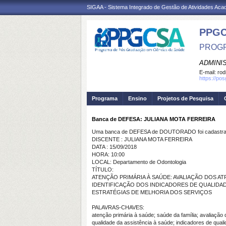
SIGAA - Sistema Integrado de Gestão de Atividades Ac
PPGC
PROGR
ADMINI
E-mail:
rod
https://po
Programa
Ensino
Projetos de Pesquisa
Banca de DEFESA: JULIANA MOTA FERREIRA
Uma banca de DEFESA de DOUTORADO foi cadastrad
DISCENTE : JULIANA MOTA FERREIRA
DATA : 15/09/2018
HORA: 10:00
LOCAL: Departamento de Odontologia
TÍTULO:
ATENÇÃO PRIMÁRIA À SAÚDE: AVALIAÇÃO DOS AT
IDENTIFICAÇÃO DOS INDICADORES DE QUALIDAD
ESTRATÉGIAS DE MELHORIA DOS SERVIÇOS
PALAVRAS-CHAVES:
atenção primária à saúde; saúde da família; avaliação
qualidade da assistência à saúde; indicadores de qual