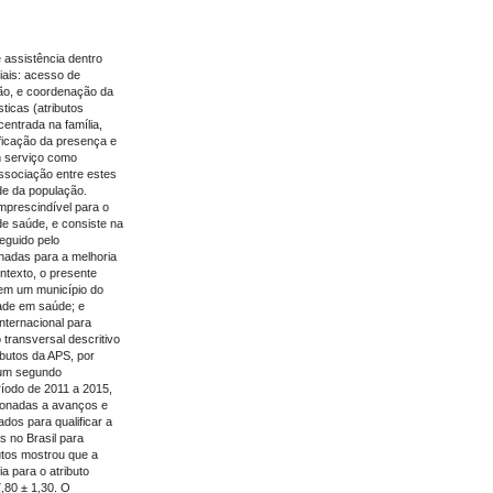
 assistência dentro
iais: acesso de
ção, e coordenação da
ticas (atributos
entrada na família,
ificação da presença e
m serviço como
associação entre estes
úde da população.
mprescindível para o
de saúde, e consiste na
seguido pelo
onadas para a melhoria
ntexto, o presente
 em um município do
dade em saúde; e
internacional para
 transversal descritivo
ibutos da APS, por
 um segundo
ríodo de 2011 a 2015,
cionadas a avanços e
ados para qualificar a
as no Brasil para
butos mostrou que a
a para o atributo
7,80 ± 1,30. O