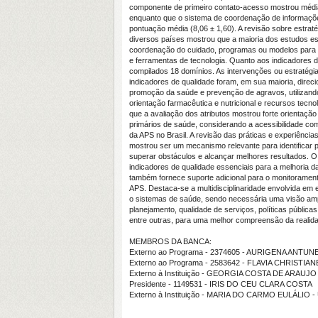
componente de primeiro contato-acesso mostrou média 
enquanto que o sistema de coordenação de informaçõ
pontuação média (8,06 ± 1,60). A revisão sobre estraté
diversos países mostrou que a maioria dos estudos e
coordenação do cuidado, programas ou modelos para g
e ferramentas de tecnologia. Quanto aos indicadores d
compilados 18 domínios. As intervenções ou estratégi
indicadores de qualidade foram, em sua maioria, direc
promoção da saúde e prevenção de agravos, utilizan
orientação farmacêutica e nutricional e recursos tecno
que a avaliação dos atributos mostrou forte orientaçã
primários de saúde, considerando a acessibilidade co
da APS no Brasil. A revisão das práticas e experiências
mostrou ser um mecanismo relevante para identificar 
superar obstáculos e alcançar melhores resultados. 
indicadores de qualidade essenciais para a melhoria d
também fornece suporte adicional para o monitorament
APS. Destaca-se a multidisciplinaridade envolvida em
o sistemas de saúde, sendo necessária uma visão amp
planejamento, qualidade de serviços, políticas públic
entre outras, para uma melhor compreensão da realid
MEMBROS DA BANCA:
Externo ao Programa - 2374605 - AURIGENA ANTU
Externo ao Programa - 2583642 - FLAVIA CHRIST
Externo à Instituição - GEORGIA COSTA DE ARAUJ
Presidente - 1149531 - IRIS DO CEU CLARA COSTA
Externo à Instituição - MARIA DO CARMO EULÁLIO 