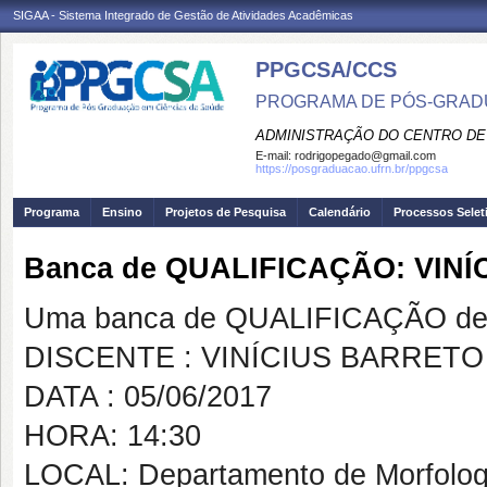
SIGAA - Sistema Integrado de Gestão de Atividades Acadêmicas
PPGCSA/CCS
PROGRAMA DE PÓS-GRADU
ADMINISTRAÇÃO DO CENTRO DE
E-mail:
rodrigopegado@gmail.com
https://posgraduacao.ufrn.br/ppgcsa
Programa
Ensino
Projetos de Pesquisa
Calendário
Processos Selet
Banca de QUALIFICAÇÃO: VIN
Uma banca de QUALIFICAÇÃO de 
DISCENTE : VINÍCIUS BARRETO
DATA : 05/06/2017
HORA: 14:30
LOCAL: Departamento de Morfolog