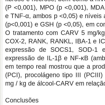
(P <0,001), MPO (p <0,001), MDA (
e TNF-α, ambos p <0,05) e níveis a
(p<0,001) e GSH (p <0,05), em com
O tratamento com CARV 5 mg/kg 
COX-2, RANK, RANKL, IBA-1 e ICA
expressão de SOCS1, SOD-1 e 
expressão de IL-1β e NF-κB (ambo
em tempo real mostrou que a pro
(PCI), procolágeno tipo III (PCII
mg / kg de álcool-CARV em relação
Conclusões