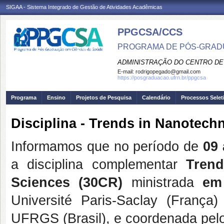
SIGAA - Sistema Integrado de Gestão de Atividades Acadêmicas
PPGCSA/CCS
PROGRAMA DE PÓS-GRADU
ADMINISTRAÇÃO DO CENTRO DE
E-mail:
rodrigopegado@gmail.com
https://posgraduacao.ufrn.br/ppgcsa
Programa
Ensino
Projetos de Pesquisa
Calendário
Processos Selet
Disciplina - Trends in Nanotech
Informamos que no período de
09 
a disciplina complementar
Trend
Sciences (30CR)
ministrada
em
Université Paris-Saclay (França
UFRGS (Brasil), e coordenada pel