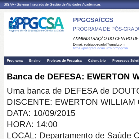
SIGAA - Sistema Integrado de Gestão de Atividades Acadêmicas
PPGCSA/CCS
PROGRAMA DE PÓS-GRADU
ADMINISTRAÇÃO DO CENTRO DE
E-mail:
rodrigopegado@gmail.com
https://posgraduacao.ufrn.br/ppgcsa
Programa
Ensino
Projetos de Pesquisa
Calendário
Processos Selet
Banca de DEFESA: EWERTON 
Uma banca de DEFESA de DOUTOR
DISCENTE: EWERTON WILLIAM
DATA: 10/09/2015
HORA: 14:00
LOCAL: Departamento de Saúde Co