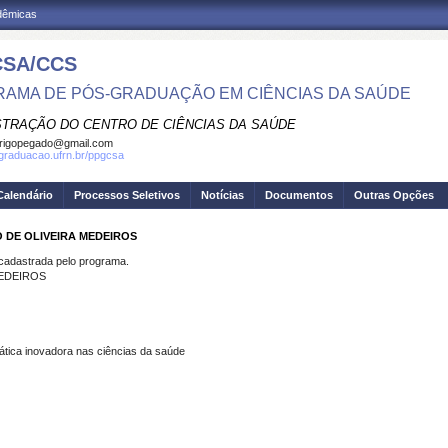
adêmicas
SA/CCS
AMA DE PÓS-GRADUAÇÃO EM CIÊNCIAS DA SAÚDE
STRAÇÃO DO CENTRO DE CIÊNCIAS DA SAÚDE
rigopegado@gmail.com
sgraduacao.ufrn.br/ppgcsa
Calendário
Processos Seletivos
Notícias
Documentos
Outras Opções
 DE OLIVEIRA MEDEIROS
dastrada pelo programa.
MEDEIROS
rática inovadora nas ciências da saúde