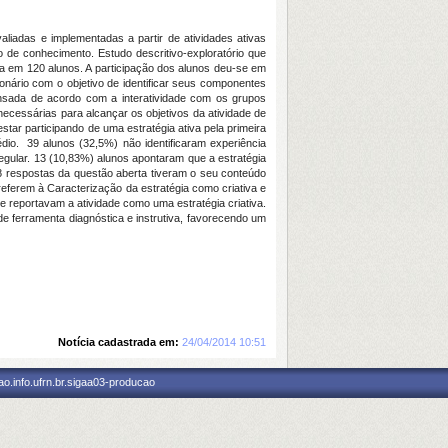
liadas e implementadas a partir de atividades ativas
 de conhecimento. Estudo descritivo-exploratório que
da em 120 alunos. A participação dos alunos deu-se em
onário com o objetivo de identificar seus componentes
epensada de acordo com a interatividade com os grupos
ecessárias para alcançar os objetivos da atividade de
tar participando de uma estratégia ativa pela primeira
dio. 39 alunos (32,5%) não identificaram experiência
gular. 13 (10,83%) alunos apontaram que a estratégia
108 respostas da questão aberta tiveram o seu conteúdo
 referem à Caracterização da estratégia como criativa e
 reportavam a atividade como uma estratégia criativa.
de ferramenta diagnóstica e instrutiva, favorecendo um
Notícia cadastrada em:
24/04/2014 10:51
o.info.ufrn.br.sigaa03-producao