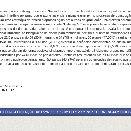
ino e a aprendizagem criativa. Nossa hipótese é que habilidades criativas podem ser ava
back imediato ao aluno que é ator e aprendiz simultaneamente, no processo de construção
 de uma estratégia de ensino e aprendizagem em cursos de graduação universitária aplica
 em uma estratégia de ensino denominada “Imitating Art” e no preenchimento de um questi
 questões do tipo fechadas, abertas e mistas. A estratégia foi estruturada, avaliada e r
onal, utilizando-se triangulação de dados para tomada de decisões quanto às modificações n
i de 21,5 anos, sendo 36 (30%) homens e 84 (70%) mulheres. 56 alunos (47,05%) referiram es
ativas na universidade e 4 alunos (3,35%) tiveram experiências semelhantes no ensino mé
a estratégia como excelente; 72 (60,00%) como uma boa experiência e 09 (7,50%) como re
) que avaliaram de forma positiva, sinalizando que a estratégia atingiu seus propósitos. 
ro distribuídas por 24 Núcleos de pensamento. Dentre esses, foram eleitos os Núcleos que se
 primeiro núcleo de pensamento, 50 alunos (46,29%) geraram 58 unidades de registro que se
e trabalha entre outros aspectos a criatividade e o trabalho em grupo, com características 
 AUGUSTO NORO
RODRIGUES
cnologia da Informação - (84) 3342 2210 | Copyright © 2006-2026 - UFRN - sigaa03-produca