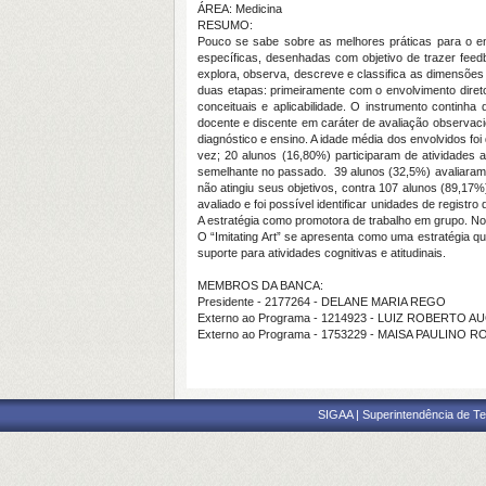
ÁREA: Medicina
RESUMO:
Pouco se sabe sobre as melhores práticas para o ens
específicas, desenhadas com objetivo de trazer feed
explora, observa, descreve e classifica as dimensões
duas etapas: primeiramente com o envolvimento direto
conceituais e aplicabilidade. O instrumento continha
docente e discente em caráter de avaliação observaci
diagnóstico e ensino. A idade média dos envolvidos fo
vez; 20 alunos (16,80%) participaram de atividades 
semelhante no passado. 39 alunos (32,5%) avaliaram 
não atingiu seus objetivos, contra 107 alunos (89,17%
avaliado e foi possível identificar unidades de regist
A estratégia como promotora de trabalho em grupo.
No
O “Imitating Art” se apresenta como uma estratégia qu
suporte para atividades cognitivas e atitudinais.
MEMBROS DA BANCA:
Presidente - 2177264 - DELANE MARIA REGO
Externo ao Programa - 1214923 - LUIZ ROBERTO
Externo ao Programa - 1753229 - MAISA PAULINO 
SIGAA | Superintendência de Te