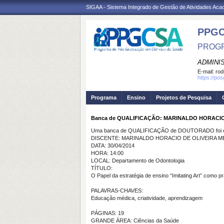
SIGAA - Sistema Integrado de Gestão de Atividades Ac
PPGC
PROGR
ADMINI
E-mail:
rod
https://po
Programa
Ensino
Projetos de Pesquisa
Banca de QUALIFICAÇÃO: MARINALDO HORACIO
Uma banca de QUALIFICAÇÃO de DOUTORADO foi ca
DISCENTE: MARINALDO HORACIO DE OLIVEIRA 
DATA: 30/04/2014
HORA: 14:00
LOCAL: Departamento de Odontologia
TÍTULO:
O Papel da estratégia de ensino “Imitating Art” como p
PALAVRAS-CHAVES:
Educação médica, criatividade, aprendizagem
PÁGINAS: 19
GRANDE ÁREA: Ciências da Saúde