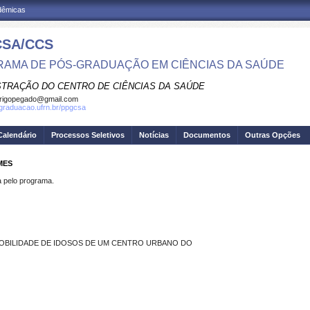
adêmicas
SA/CCS
AMA DE PÓS-GRADUAÇÃO EM CIÊNCIAS DA SAÚDE
STRAÇÃO DO CENTRO DE CIÊNCIAS DA SAÚDE
rigopegado@gmail.com
sgraduacao.ufrn.br/ppgcsa
Calendário
Processos Seletivos
Notícias
Documentos
Outras Opções
MES
pelo programa.
MOBILIDADE DE IDOSOS DE UM CENTRO URBANO DO