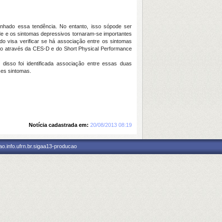
nhado essa tendência. No entanto, isso sópode ser
de e os sintomas depressivos tornaram-se importantes
do visa verificar se há associação entre os sintomas
iro através da CES-D e do Short Physical Performance
isso foi identificada associação entre essas duas
ses sintomas.
Notícia cadastrada em:
20/08/2013 08:19
o.info.ufrn.br.sigaa13-producao