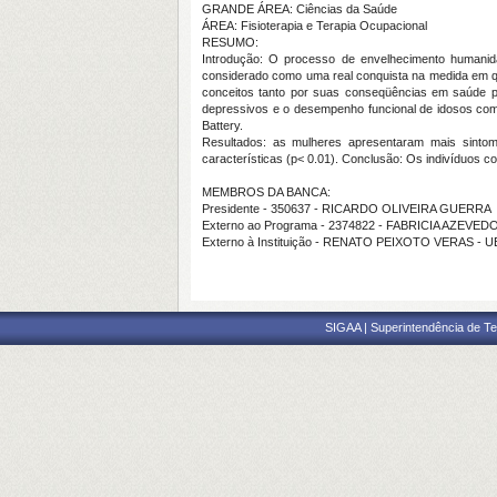
GRANDE ÁREA: Ciências da Saúde
ÁREA: Fisioterapia e Terapia Ocupacional
RESUMO:
Introdução: O processo de envelhecimento humanid
considerado como uma real conquista na medida em qu
conceitos tanto por suas conseqüências em saúde púb
depressivos e o desempenho funcional de idosos comu
Battery.
Resultados: as mulheres apresentaram mais sintom
características (p< 0.01). Conclusão: Os indivíduos 
MEMBROS DA BANCA:
Presidente - 350637 - RICARDO OLIVEIRA GUERRA
Externo ao Programa - 2374822 - FABRICIA AZEVE
Externo à Instituição - RENATO PEIXOTO VERAS - 
SIGAA | Superintendência de Te