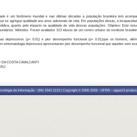
ade é um fenômeno mundial e nas últimas décadas a população brasileira tem acompa
e se agregue qualidade aos anos adicionais de vida. Em populações idosas, a incapacida
lica, quanto pelo impacto na qualidade de vida dessas populações. Objetivo: Este estu
nitários. Métodos: Foram avaliados 313 idosos de um centro urbano do nordeste brasile
as depressivos (p< 0.01) e pior desempenho funcional (p< 0.01)que os homens, além d
com sintomatologia depressiva apresentaram pior desempenho funcional que aqueles sem es
DO DA COSTA CAVALCANTI
UERJ
cnologia da Informação - (84) 3342 2210 | Copyright © 2006-2026 - UFRN - sigaa13-produca