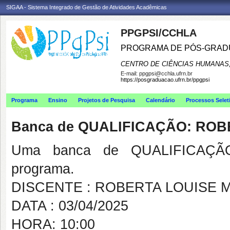
SIGAA - Sistema Integrado de Gestão de Atividades Acadêmicas
PPGPSI/CCHLA
PROGRAMA DE PÓS-GRAD
CENTRO DE CIÊNCIAS HUMANAS,
E-mail:
ppgpsi@cchla.ufrn.br
https://posgraduacao.ufrn.br/ppgpsi
Programa
Ensino
Projetos de Pesquisa
Calendário
Processos Selet
Banca de QUALIFICAÇÃO: RO
Uma banca de QUALIFICAÇÃO
programa.
DISCENTE : ROBERTA LOUISE
DATA : 03/04/2025
HORA: 10:00