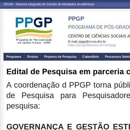
SIGAA - Sistema Integrado de Gestão de Atividades Acadêmicas
PPGP
PROGRAMA DE PÓS-GRAD
CENTRO DE CIÊNCIAS SOCIAIS 
E-mail:
ppgp@ccsa.ufrn.br
https://posgraduacao.ufrn.br/ppgp
Programa
Ensino
Projetos de Pesquisa
Calendário
Processos Selet
Edital de Pesquisa em parceria 
A coordenação d PPGP torna públic
de Pesquisa para Pesquisadore
pesquisa:
GOVERNANÇA E GESTÃO ESTR