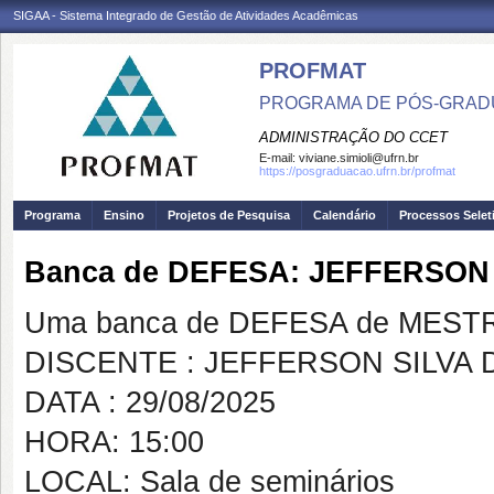
SIGAA - Sistema Integrado de Gestão de Atividades Acadêmicas
PROFMAT
PROGRAMA DE PÓS-GRADU
ADMINISTRAÇÃO DO CCET
E-mail:
viviane.simioli@ufrn.br
https://posgraduacao.ufrn.br/profmat
Programa
Ensino
Projetos de Pesquisa
Calendário
Processos Selet
Banca de DEFESA: JEFFERSON
Uma banca de DEFESA de MESTRAD
DISCENTE : JEFFERSON SILVA
DATA : 29/08/2025
HORA: 15:00
LOCAL: Sala de seminários