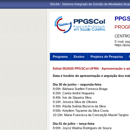
SIGAA - Sistema Integrado de Gestão de Atividades Ac
PPG
PROGR
CENTRO
E-mail:
ppg
https://po
Programa
Ensino
Projetos de Pesquisa
Edital 05/2025 PPGSCol-UFRN - Apresentação e ar
Data e horário de apresentação e arguição dos tr
Dia 30 de junho – segunda-feira
8:00h: Bárbara Suellen Fonseca Braga
8:20h: Carlos André Nogueira
8:40h: Ísis de Siqueira Silva
9:10h: Jessica Silva de Oliveira
9:30h: Rávila Suênia Bezerra da Silva
9:50h: Ketyllem Tayanne da Silva Costa
10:10h: Maria Francisca da Conceição Maciel Targino
Dia 01 de julho – terça-feira
8:00h: Joyce Wadna Rodrigues de Souza