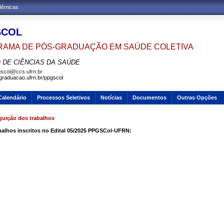
adêmicas
SCOL
AMA DE PÓS-GRADUAÇÃO EM SAÚDE COLETIVA
 DE CIÊNCIAS DA SAÚDE
scol@ccs.ufrn.br
sgraduacao.ufrn.br/ppgscol
Calendário
Processos Seletivos
Notícias
Documentos
Outras Opções
guição dos trabalhos
abalhos inscritos no Edital 05/2025 PPGSCol-UFRN: