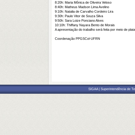
8:20h: Maria Mônica de Oliveira Veloso
8:40h: Matheus Madson Lima Avelino
9:10h: Natalia de Carvalho Cordeiro Lira
9:30h: Paulo Vitor de Souza Silva
9:50h: Sara Loize Ponciano Alves
10:10h: Thiffany Nayara Bento de Morais
A apresentação do trabalho será feita por meio de plat
Coordenação PPGSCol-UFRN
SIGAA | Superintendência de Te