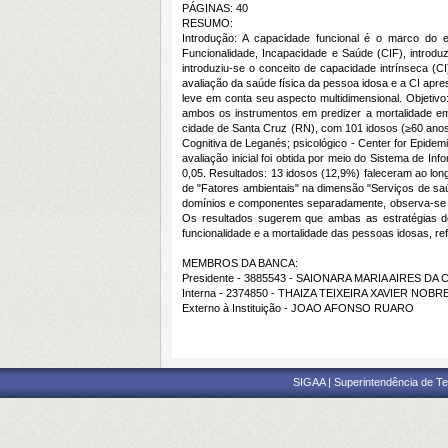
PÁGINAS: 40
RESUMO:
Introdução: A capacidade funcional é o marco do en
Funcionalidade, Incapacidade e Saúde (CIF), introd
introduziu-se o conceito de capacidade intrínseca (C
avaliação da saúde física da pessoa idosa e a CI ap
leve em conta seu aspecto multidimensional. Objetivo
ambos os instrumentos em predizer a mortalidade em
cidade de Santa Cruz (RN), com 101 idosos (≥60 anos)
Cognitiva de Leganés; psicológico - Center for Epidemi
avaliação inicial foi obtida por meio do Sistema de 
0,05. Resultados: 13 idosos (12,9%) faleceram ao lon
de "Fatores ambientais" na dimensão "Serviços de saúd
domínios e componentes separadamente, observa-se dif
Os resultados sugerem que ambas as estratégias dem
funcionalidade e a mortalidade das pessoas idosas, r
MEMBROS DA BANCA:
Presidente - 3885543 - SAIONARA MARIA AIRES DA
Interna - 2374850 - THAIZA TEIXEIRA XAVIER NOBR
Externo à Instituição - JOAO AFONSO RUARO
SIGAA | Superintendência de Te