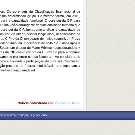
cos. Os core sets da Classificação Internacional de
e de um determinado grupo. Da mesma forma, em 2015,
s para a capacidade funcional. O core set da CIF para
ar uma visão abrangente da funcionalidade humana que
do core set da CIF, bem como analisar a capacidade de
 estudo observacional longitudinal, desenvolvido na
da CIF) e da CI em quatro domínios (cognitivo - Prova
preensão manual). Ocorrência de óbito até 6 anos após a
de Spearman e teste de Mann-Whitney, considerando p <
ntes da CIF com o escore da CI, exceto para o domínio
ivamente pior entre os que faleceram. Ao considerar os
po e atividade e participação do core set. Conclusão:
cção precoce de fatores modificáveis que impactam a
envelhecimento saudável.
Notícia cadastrada em:
27/05/2025 07:23
o.info.ufrn.br.sigaa10-producao