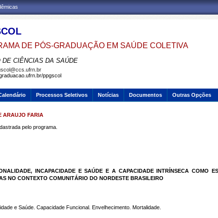
adêmicas
SCOL
AMA DE PÓS-GRADUAÇÃO EM SAÚDE COLETIVA
 DE CIÊNCIAS DA SAÚDE
scol@ccs.ufrn.br
sgraduacao.ufrn.br/ppgscol
Calendário
Processos Seletivos
Notícias
Documentos
Outras Opções
E ARAUJO FARIA
strada pelo programa.
ONALIDADE, INCAPACIDADE E SAÚDE E A CAPACIDADE INTRÍNSECA COMO E
SAS NO CONTEXTO COMUNITÁRIO DO NORDESTE BRASILEIRO
cidade e Saúde. Capacidade Funcional. Envelhecimento. Mortalidade.