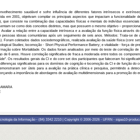
velhecimento saudável e sofre influência de diferentes fatores intrínsecos e extrínse
uzida em 2001, objetivam compilar os principais aspectos que impactam a funcionalidad
I), que consiste na combinação das capacidades físicas e mentais do indivíduo essenciai
resentam-se como dois conceitos distintos, mas que possuem o mesmo objetivo – proporcion
: Avaliar a relação entre a capacidade intrínseca e a avaliação da função física através 
 pessoas idosas comunitárias após um seguimento de seis anos. Métodos: Trata-se de um
. Foram coletados dados sociodemográficos, realizada avaliação da saúde física (core set 
ological Studies; locomoção - Short Physical Performance Battery; e vitalidade - força de 
Informação sobre Mortalidade. Os dados foram analisados por meio do teste de correlação 
go de 6 anos. Houve correlação significativa de fraca a moderada entre todos os compone
e". Os resultados gerais da CI e do core set dos participantes que faleceram foi significat
erenças significativas para os domínios de cognição e locomoção da CI e de função do cor
onstraram ser úteis para a avalição na prática clínica e pesquisa, permitindo a dete
eforçando a importância de abordagens de avaliação multidimensionais para a promoção do 
 CAMARA
E
cnologia da Informação - (84) 3342 2210 | Copyright © 2006-2026 - UFRN - sigaa10-produca