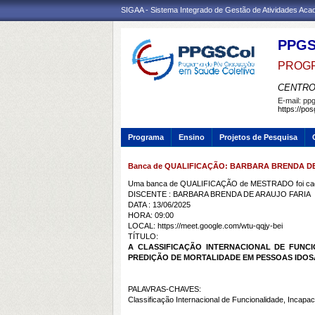
SIGAA - Sistema Integrado de Gestão de Atividades Ac
PPG
PROGR
CENTRO
E-mail:
ppg
https://po
Programa
Ensino
Projetos de Pesquisa
Banca de QUALIFICAÇÃO: BARBARA BRENDA D
Uma banca de QUALIFICAÇÃO de MESTRADO foi cada
DISCENTE : BARBARA BRENDA DE ARAUJO FARIA
DATA : 13/06/2025
HORA: 09:00
LOCAL: https://meet.google.com/wtu-qqjy-bei
TÍTULO:
A CLASSIFICAÇÃO INTERNACIONAL DE FUNCI
PREDIÇÃO DE MORTALIDADE EM PESSOAS IDO
PALAVRAS-CHAVES:
Classificação Internacional de Funcionalidade, Incapa