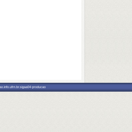
o.info.ufrn.br.sigaa04-producao