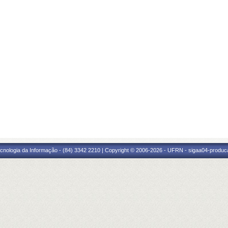
cnologia da Informação - (84) 3342 2210 | Copyright © 2006-2026 - UFRN - sigaa04-produca