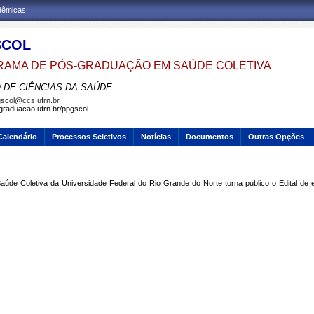
adêmicas
SCOL
AMA DE PÓS-GRADUAÇÃO EM SAÚDE COLETIVA
 DE CIÊNCIAS DA SAÚDE
scol@ccs.ufrn.br
sgraduacao.ufrn.br/ppgscol
Calendário
Processos Seletivos
Notícias
Documentos
Outras Opções
e Coletiva da Universidade Federal do Rio Grande do Norte torna publico o Edital de e