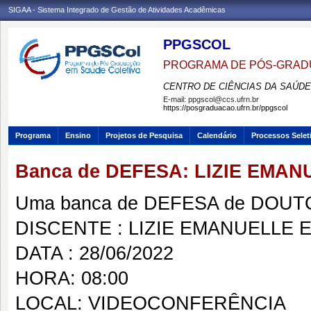
SIGAA - Sistema Integrado de Gestão de Atividades Acadêmicas
PPGSCOL
PROGRAMA DE PÓS-GRAD
CENTRO DE CIÊNCIAS DA SAÚDE
E-mail:
ppgscol@ccs.ufrn.br
https://posgraduacao.ufrn.br/ppgscol
Programa
Ensino
Projetos de Pesquisa
Calendário
Processos Selet
Banca de DEFESA: LIZIE EMA
Uma banca de DEFESA de DOUTOR
DISCENTE : LIZIE EMANUELLE 
DATA : 28/06/2022
HORA: 08:00
LOCAL: VIDEOCONFERÊNCIA