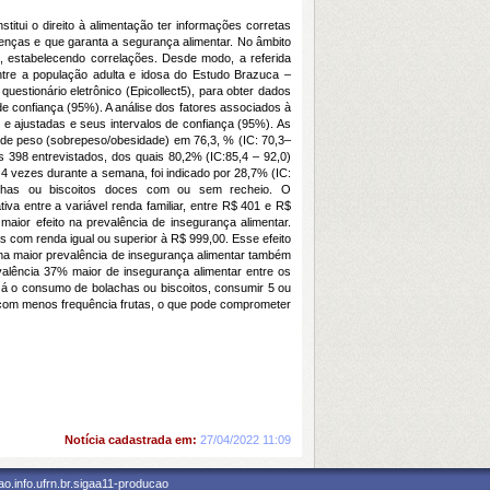
titui o direito à alimentação ter informações corretas
enças e que garanta a segurança alimentar. No âmbito
e, estabelecendo correlações. Desde modo, a referida
tre a população adulta e idosa do Estudo Brazuca –
uestionário eletrônico (Epicollect5), para obter dados
 de confiança (95%). A análise dos fatores associados à
s e ajustadas e seus intervalos de confiança (95%). As
 de peso (sobrepeso/obesidade) em 76,3, % (IC: 70,3–
s 398 entrevistados, dos quais 80,2% (IC:85,4 – 92,0)
 4 vezes durante a semana, foi indicado por 28,7% (IC:
lachas ou biscoitos doces com ou sem recheio. O
a entre a variável renda familiar, entre R$ 401 e R$
maior efeito na prevalência de insegurança alimentar.
 com renda igual ou superior à R$ 999,00. Esse efeito
ma maior prevalência de insegurança alimentar também
alência 37% maior de insegurança alimentar entre os
Já o consumo de bolachas ou biscoitos, consumir 5 ou
 com menos frequência frutas, o que pode comprometer
Notícia cadastrada em:
27/04/2022 11:09
o.info.ufrn.br.sigaa11-producao