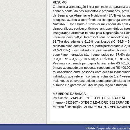
RESUMO:
O direito à alimentação inicia por meio da garantia a
sobre o conteúdo dos alimentos e preparações, práti
da Segurança Alimentar e Nutricional (SAN) vários a
pesquisa avaliou a ocorrência de insegurança alim
Natal/RN. Este estudo é transversal, conduzido com 41
demográficos, socioeconômicos, antropométricos (peso, 
insegurança alimentar foi feita pela Regressão de Poi
variáveis com p<0,20 foram incluídas no modelo e aq
81,7%) dos adultos e 61,3% dos idosos (IC: 54,5 – 68
realizam suas compras em super/hipermercado e 2,3% (I
24,5-33,3%) dos indivíduos pesquisados. Nesse 
super/hipermercados são frequentados por 37,4% das 
998,00 RP = 3,56 (2,19-5,78) e ≤ R$ 400,00 RP = 5,22
Pessoas com renda per capita familiar entre R$ 401,0
é mais acentuado em pessoas recebem até R$ 400,00 p
foi observada entre pessoas com acesso inadequado 
indivíduos que referem consumir frutas de 1 a 4 vez
mais vezes esteve associado a uma prevalência de in
a saúde e a garantia de SAN da população estudada.
MEMBROS DA BANCA:
Presidente - 2149611 - CLELIA DE OLIVEIRA LYRA
Interno - 3926907 - DYEGO LEANDRO BEZERRA D
Externo à Instituição - ALANDERSON ALVES RAMAL
SIGAA | Superintendência de Te