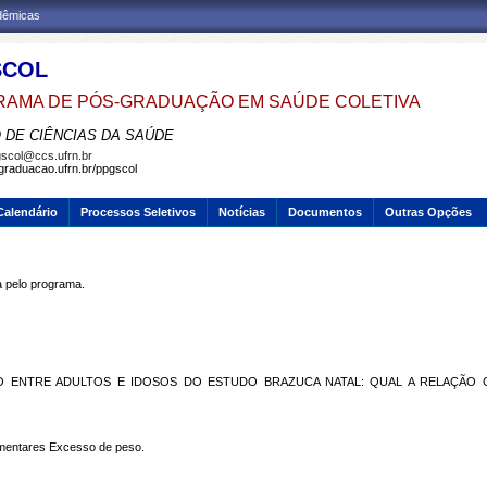
adêmicas
SCOL
AMA DE PÓS-GRADUAÇÃO EM SAÚDE COLETIVA
 DE CIÊNCIAS DA SAÚDE
scol@ccs.ufrn.br
sgraduacao.ufrn.br/ppgscol
Calendário
Processos Seletivos
Notícias
Documentos
Outras Opções
pelo programa.
O ENTRE ADULTOS E IDOSOS DO ESTUDO BRAZUCA NATAL: QUAL A RELAÇÃO
imentares Excesso de peso.