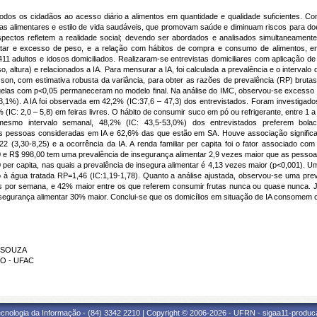
 todos os cidadãos ao acesso diário a alimentos em quantidade e qualidade suficientes. Cons
cas alimentares e estilo de vida saudáveis, que promovam saúde e diminuam riscos para do
spectos refletem a realidade social; devendo ser abordados e analisados simultaneament
entar e excesso de peso, e a relação com hábitos de compra e consumo de alimentos, en
1 adultos e idosos domiciliados. Realizaram-se entrevistas domiciliares com aplicação de q
altura) e relacionados a IA. Para mensurar a IA, foi calculada a prevalência e o intervalo
sson, com estimativa robusta da variância, para obter as razões de prevalência (RP) bruta
uelas com p<0,05 permaneceram no modelo final. Na análise do IMC, observou-se excesso
,1%). A IA foi observada em 42,2% (IC:37,6 – 47,3) dos entrevistados. Foram investigado
C: 2,0 – 5,8) em feiras livres. O hábito de consumir suco em pó ou refrigerante, entre 1 a
mesmo intervalo semanal, 48,2% (IC: 43,5-53,0%) dos entrevistados preferem bo
pessoas consideradas em IA e 62,6% das que estão em SA. Houve associação significativ
 (3,30-8,25) e a ocorrência da IA. A renda familiar per capita foi o fator associado com 
0 e R$ 998,00 tem uma prevalência de insegurança alimentar 2,9 vezes maior que as pessoas
er capita, nas quais a prevalência de insegura alimentar é 4,13 vezes maior (p<0,001). U
à água tratada RP=1,46 (IC:1,19-1,78). Quanto a análise ajustada, observou-se uma prev
es por semana, e 42% maior entre os que referem consumir frutas nunca ou quase nunca. 
segurança alimentar 30% maior. Conclui-se que os domicílios em situação de IA consomem
E SOUZA
HO - UFAC
cnologia da Informação - (84) 3342 2210 | Copyright © 2006-2026 - UFRN - sigaa11-produca