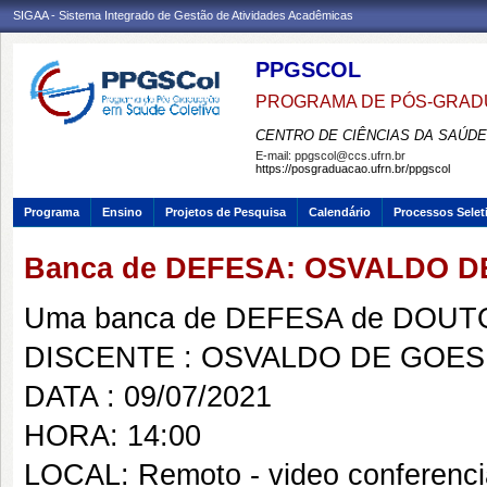
SIGAA - Sistema Integrado de Gestão de Atividades Acadêmicas
PPGSCOL
PROGRAMA DE PÓS-GRAD
CENTRO DE CIÊNCIAS DA SAÚDE
E-mail:
ppgscol@ccs.ufrn.br
https://posgraduacao.ufrn.br/ppgscol
Programa
Ensino
Projetos de Pesquisa
Calendário
Processos Selet
Banca de DEFESA: OSVALDO D
Uma banca de DEFESA de DOUTOR
DISCENTE : OSVALDO DE GOES
DATA : 09/07/2021
HORA: 14:00
LOCAL: Remoto - video conferenci