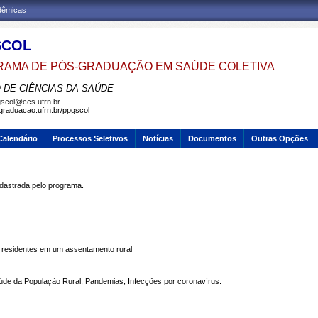
adêmicas
SCOL
AMA DE PÓS-GRADUAÇÃO EM SAÚDE COLETIVA
 DE CIÊNCIAS DA SAÚDE
scol@ccs.ufrn.br
sgraduacao.ufrn.br/ppgscol
Calendário
Processos Seletivos
Notícias
Documentos
Outras Opções
strada pelo programa.
residentes em um assentamento rural
úde da População Rural, Pandemias, Infecções por coronavírus.