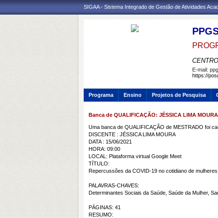
SIGAA - Sistema Integrado de Gestão de Atividades Ac
PPG
PROGR
CENTRO
E-mail:
ppg
https://po
Programa
Ensino
Projetos de Pesquisa
Banca de QUALIFICAÇÃO: JÉSSICA LIMA MOURA
Uma banca de QUALIFICAÇÃO de MESTRADO foi cada
DISCENTE : JÉSSICA LIMA MOURA
DATA : 15/06/2021
HORA: 09:00
LOCAL: Plataforma virtual Google Meet
TÍTULO:
Repercussões da COVID-19 no cotidiano de mulheres 
PALAVRAS-CHAVES:
Determinantes Sociais da Saúde, Saúde da Mulher, Sa
PÁGINAS: 41
RESUMO: