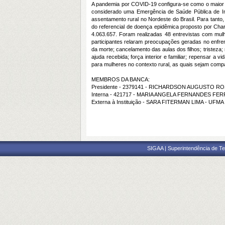
A pandemia por COVID-19 configura-se como o maior de
considerado uma Emergência de Saúde Pública de Im
assentamento rural no Nordeste do Brasil. Para tanto
do referencial de doença epidêmica proposto por Cha
4.063.657. Foram realizadas 48 entrevistas com mulh
participantes relaram preocupações geradas no enfrent
da morte; cancelamento das aulas dos filhos; tristez
ajuda recebida; força interior e familiar; repensar
para mulheres no contexto rural, as quais sejam com
MEMBROS DA BANCA:
Presidente - 2379141 - RICHARDSON AUGUSTO R
Interna - 421717 - MARIA ANGELA FERNANDES FE
Externa à Instituição - SARA FITERMAN LIMA - UFMA
SIGAA | Superintendência de Te