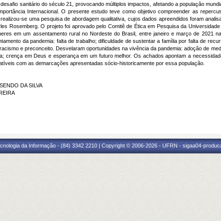
safio sanitário do século 21, provocando múltiplos impactos, afetando a população mundial 
portância Internacional. O presente estudo teve como objetivo compreender as reper
, realizou-se uma pesquisa de abordagem qualitativa, cujos dados apreendidos foram analisa
rles Rosemberg. O projeto foi aprovado pelo Comitê de Ética em Pesquisa da Universidad
eres em um assentamento rural no Nordeste do Brasil, entre janeiro e março de 2021 na
amento da pandemia: falta de trabalho; dificuldade de sustentar a família por falta de recu
a; racismo e preconceito. Desvelaram oportunidades na vivência da pandemia: adoção de med
 a vida; crença em Deus e esperança em um futuro melhor. Os achados apontam a necessidad
patíveis com as demarcações apresentadas sócio-historicamente por essa população.
OSENDO DA SILVA
RREIRA
cnologia da Informação - (84) 3342 2210 | Copyright © 2006-2026 - UFRN - sigaa04-produca