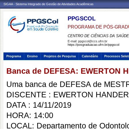
SIGAA - Sistema Integrado de Gestão de Atividades Acadêmicas
PPGSCOL
PROGRAMA DE PÓS-GRAD
CENTRO DE CIÊNCIAS DA SAÚDE
E-mail:
ppgscol@ccs.ufrn.br
https://posgraduacao.ufrn.br/ppgscol
Programa
Ensino
Projetos de Pesquisa
Calendário
Processos Selet
Banca de DEFESA: EWERTON 
Uma banca de DEFESA de MESTRAD
DISCENTE : EWERTON HANDER
DATA : 14/11/2019
HORA: 14:00
LOCAL: Departamento de Odontol