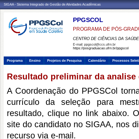
SIGAA - Sistema Integrado de Gestão de Atividades Acadêmicas
PPGSCOL
PROGRAMA DE PÓS-GRAD
CENTRO DE CIÊNCIAS DA SAÚDE
E-mail:
ppgscol@ccs.ufrn.br
https://posgraduacao.ufrn.br/ppgscol
Programa
Ensino
Projetos de Pesquisa
Calendário
Processos Selet
Resultado preliminar da analis
A Coordenação do PPGSCol torna p
currículo da seleção para me
resultado, clique no link abaixo. 
site do candidato no SIGAA, nos d
recurso via e-mail.