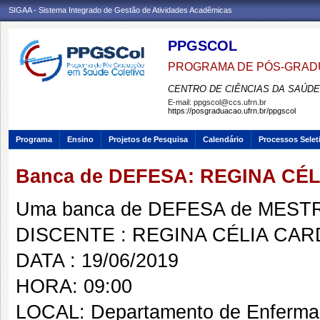
SIGAA - Sistema Integrado de Gestão de Atividades Acadêmicas
PPGSCOL
PROGRAMA DE PÓS-GRAD
CENTRO DE CIÊNCIAS DA SAÚDE
E-mail:
ppgscol@ccs.ufrn.br
https://posgraduacao.ufrn.br/ppgscol
Programa
Ensino
Projetos de Pesquisa
Calendário
Processos Selet
Banca de DEFESA: REGINA C
Uma banca de DEFESA de MESTRAD
DISCENTE : REGINA CÉLIA CA
DATA : 19/06/2019
HORA: 09:00
LOCAL: Departamento de Enfermag