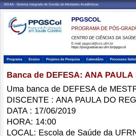
SIGAA - Sistema Integrado de Gestão de Atividades Acadêmicas
PPGSCOL
PROGRAMA DE PÓS-GRAD
CENTRO DE CIÊNCIAS DA SAÚDE
E-mail:
ppgscol@ccs.ufrn.br
https://posgraduacao.ufrn.br/ppgscol
Programa
Ensino
Projetos de Pesquisa
Calendário
Processos Selet
Banca de DEFESA: ANA PAULA
Uma banca de DEFESA de MESTRAD
DISCENTE : ANA PAULA DO RE
DATA : 17/06/2019
HORA: 14:00
LOCAL: Escola de Saúde da UFRN,