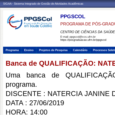
SIGAA - Sistema Integrado de Gestão de Atividades Acadêmicas
PPGSCOL
PROGRAMA DE PÓS-GRAD
CENTRO DE CIÊNCIAS DA SAÚDE
E-mail:
ppgscol@ccs.ufrn.br
https://posgraduacao.ufrn.br/ppgscol
Programa
Ensino
Projetos de Pesquisa
Calendário
Processos Selet
Banca de QUALIFICAÇÃO: NAT
Uma banca de QUALIFICAÇÃO
programa.
DISCENTE : NATERCIA JANINE 
DATA : 27/06/2019
HORA: 14:00