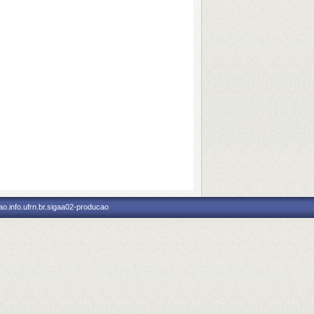
o.info.ufrn.br.sigaa02-producao