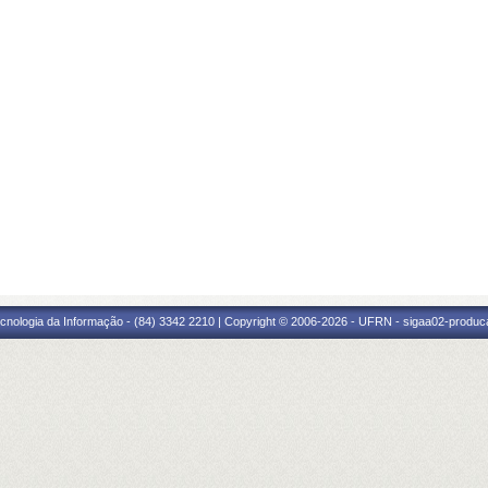
cnologia da Informação - (84) 3342 2210 | Copyright © 2006-2026 - UFRN - sigaa02-produca