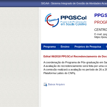
SIGAA - Sistema Integrado de Gestão de Atividades Ac
PPG
PROGR
CENTRO
E-mail:
ppg
https://po
Programa
Ensino
Projetos de Pesquisa
Edital 06/2018 PPGSCol Recredenciamento de Do
A coordenação do Programa de Pós-graduação em Saú
A avaliação do recredenciamento será feita por uma
A comissão realizará a avaliação no período de 26 a
Plataforma Lattes do CNPq.
Baixar Arquivo