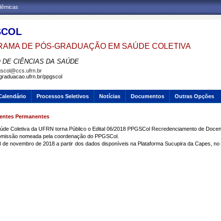
adêmicas
SCOL
AMA DE PÓS-GRADUAÇÃO EM SAÚDE COLETIVA
 DE CIÊNCIAS DA SAÚDE
scol@ccs.ufrn.br
sgraduacao.ufrn.br/ppgscol
Calendário
Processos Seletivos
Notícias
Documentos
Outras Opções
centes Permanentes
de Coletiva da UFRN torna Público o Edital 06/2018 PPGSCol Recredenciamento de Doce
 comissão nomeada pela coordenação do PPGSCol.
 28 de novembro de 2018 a partir dos dados disponíveis na Plataforma Sucupira da Capes,