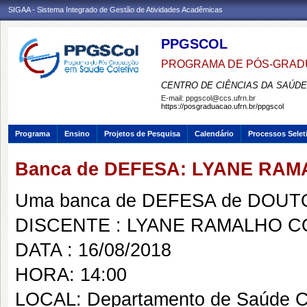
SIGAA - Sistema Integrado de Gestão de Atividades Acadêmicas
PPGSCOL
PROGRAMA DE PÓS-GRAD
CENTRO DE CIÊNCIAS DA SAÚDE
E-mail:
ppgscol@ccs.ufrn.br
https://posgraduacao.ufrn.br/ppgscol
Programa
Ensino
Projetos de Pesquisa
Calendário
Processos Selet
Banca de DEFESA: LYANE RA
Uma banca de DEFESA de DOUTOR
DISCENTE : LYANE RAMALHO 
DATA : 16/08/2018
HORA: 14:00
LOCAL: Departamento de Saúde C