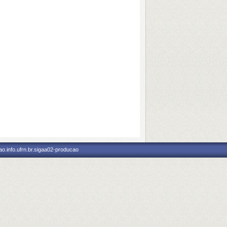
o.info.ufrn.br.sigaa02-producao