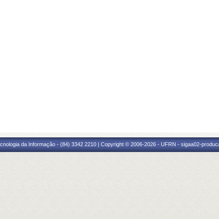
cnologia da Informação - (84) 3342 2210 | Copyright © 2006-2026 - UFRN - sigaa02-produca