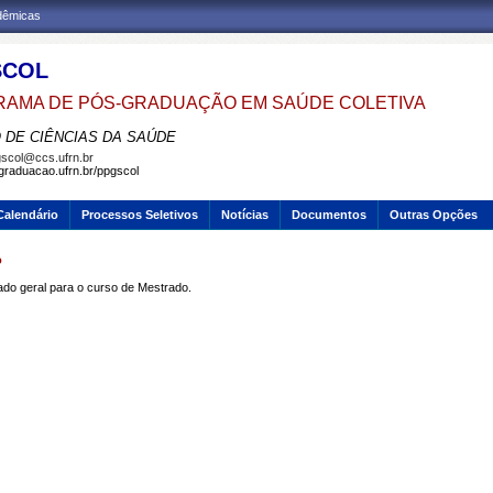
adêmicas
SCOL
AMA DE PÓS-GRADUAÇÃO EM SAÚDE COLETIVA
 DE CIÊNCIAS DA SAÚDE
scol@ccs.ufrn.br
sgraduacao.ufrn.br/ppgscol
Calendário
Processos Seletivos
Notícias
Documentos
Outras Opções
o
ado geral para o curso de Mestrado.