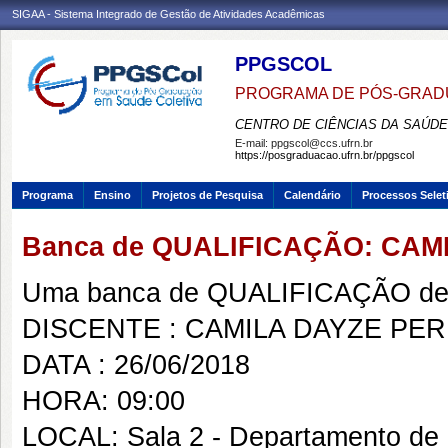
SIGAA - Sistema Integrado de Gestão de Atividades Acadêmicas
PPGSCOL
PROGRAMA DE PÓS-GRAD
CENTRO DE CIÊNCIAS DA SAÚDE
E-mail:
ppgscol@ccs.ufrn.br
https://posgraduacao.ufrn.br/ppgscol
Programa
Ensino
Projetos de Pesquisa
Calendário
Processos Selet
Banca de QUALIFICAÇÃO: CAM
Uma banca de QUALIFICAÇÃO de 
DISCENTE : CAMILA DAYZE PE
DATA : 26/06/2018
HORA: 09:00
LOCAL: Sala 2 - Departamento de