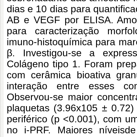
dias e 10 dias para quantifi
AB e VEGF por ELISA. Amost
para caracterização morfo
imuno-histoquímica para mar
β. Investigou-se a expres
Colágeno tipo 1. Foram pre
com cerâmica bioativa gran
interação entre esses co
Observou-se maior concentr
plaquetas (3.96x105 ± 0.72
periférico (p <0.001), com u
no i-PRF. Maiores níveisd