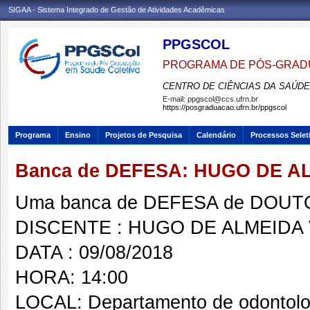
SIGAA - Sistema Integrado de Gestão de Atividades Acadêmicas
PPGSCOL
PROGRAMA DE PÓS-GRAD
CENTRO DE CIÊNCIAS DA SAÚDE
E-mail:
ppgscol@ccs.ufrn.br
https://posgraduacao.ufrn.br/ppgscol
Programa
Ensino
Projetos de Pesquisa
Calendário
Processos Selet
Banca de DEFESA: HUGO DE A
Uma banca de DEFESA de DOUTOR
DISCENTE : HUGO DE ALMEIDA
DATA : 09/08/2018
HORA: 14:00
LOCAL: Departamento de odontolo