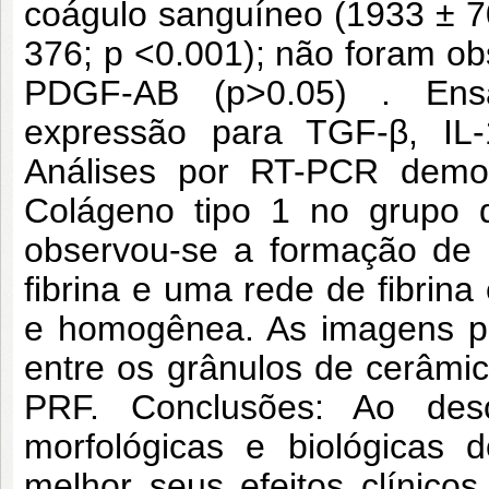
coágulo sanguíneo (1933 ± 
376; p <0.001); não foram ob
PDGF-AB (p>0.05) . Ensa
expressão para TGF-β, IL-
Análises por RT-PCR demo
Colágeno tipo 1 no grupo d
observou-se a formação de 
fibrina e uma rede de fibrina
e homogênea. As imagens p
entre os grânulos de cerâmic
PRF. Conclusões: Ao desc
morfológicas e biológicas 
melhor seus efeitos clínicos