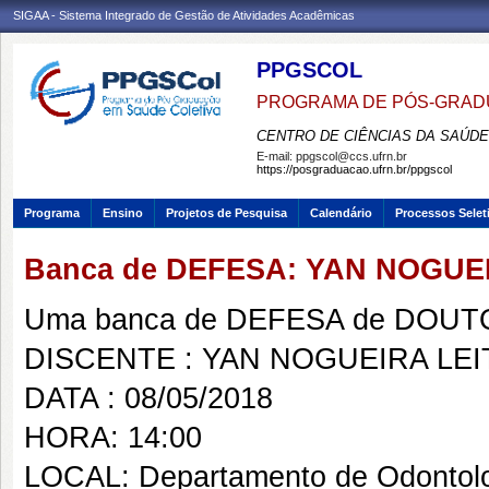
SIGAA - Sistema Integrado de Gestão de Atividades Acadêmicas
PPGSCOL
PROGRAMA DE PÓS-GRAD
CENTRO DE CIÊNCIAS DA SAÚDE
E-mail:
ppgscol@ccs.ufrn.br
https://posgraduacao.ufrn.br/ppgscol
Programa
Ensino
Projetos de Pesquisa
Calendário
Processos Selet
Banca de DEFESA: YAN NOGUEI
Uma banca de DEFESA de DOUTOR
DISCENTE : YAN NOGUEIRA LEI
DATA : 08/05/2018
HORA: 14:00
LOCAL: Departamento de Odontol