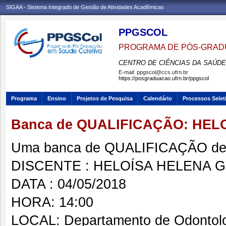
SIGAA - Sistema Integrado de Gestão de Atividades Acadêmicas
PPGSCOL
PROGRAMA DE PÓS-GRAD
CENTRO DE CIÊNCIAS DA SAÚDE
E-mail:
ppgscol@ccs.ufrn.br
https://posgraduacao.ufrn.br/ppgscol
Programa
Ensino
Projetos de Pesquisa
Calendário
Processos Selet
Banca de QUALIFICAÇÃO: HEL
Uma banca de QUALIFICAÇÃO de 
DISCENTE : HELOÍSA HELENA 
DATA : 04/05/2018
HORA: 14:00
LOCAL: Departamento de Odontol