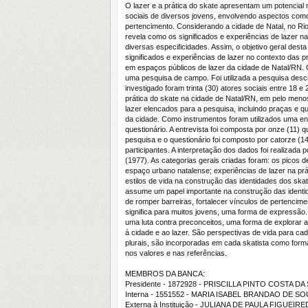
O lazer e a prática do skate apresentam um potencial
sociais de diversos jovens, envolvendo aspectos como 
pertencimento. Considerando a cidade de Natal, no Ri
revela como os significados e experiências de lazer n
diversas especificidades. Assim, o objetivo geral dest
significados e experiências de lazer no contexto das p
em espaços públicos de lazer da cidade de Natal/RN.
uma pesquisa de campo. Foi utilizada a pesquisa descr
investigado foram trinta (30) atores sociais entre 18 e
prática do skate na cidade de Natal/RN, em pelo men
lazer elencados para a pesquisa, incluindo praças e q
da cidade. Como instrumentos foram utilizados uma en
questionário. A entrevista foi composta por onze (11) 
pesquisa e o questionário foi composto por catorze (14
participantes. A interpretação dos dados foi realizada p
(1977). As categorias gerais criadas foram: os picos d
espaço urbano natalense; experiências de lazer na prá
estilos de vida na construção das identidades dos skat
assume um papel importante na construção das identi
de romper barreiras, fortalecer vínculos de pertencime
significa para muitos jovens, uma forma de expressão
uma luta contra preconceitos, uma forma de explorar a c
à cidade e ao lazer. São perspectivas de vida para ca
plurais, são incorporadas em cada skatista como form
nos valores e nas referências.
MEMBROS DA BANCA:
Presidente - 1872928 - PRISCILLA PINTO COSTA DA 
Interna - 1551552 - MARIA ISABEL BRANDAO DE 
Externa à Instituição - JULIANA DE PAULA FIGUEIR