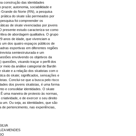
 na construção das identidades
prazer, autonomia, sociabilidade e
o Grande do Norte (RN), a pesquisa
a prática do skate são permeados por
a pesquisa foi compreender os
ráticas de skate vivenciadas por jovens
 O presente estudo caracteriza-se como
itiva de abordagem qualitativa. O grupo
 29 anos de idade, que vivenciam a
os um dos quatro espaços públicos de
uadras esportivas em diferentes regiões
trevista semiestruturada e um
questões envolvendo os objetivos da
) questões, visando traçar o perfil dos
or meio da análise categorial de Bardin
e skate e a relação dos skatistas com o
tica do skate; significados, sensações e
istas. Conclui-se que a busca pelo risco
dades dos jovens skatistas, é uma forma
nto e consolidar identidades. O skate
. É uma maneira de protesto às normas,
riatividade, e de exercer o seu direito
da um. Ou seja, as identidades, que são
a de pertencimento, nas experiências,
SILVA
SOUZA MENDES
EDO