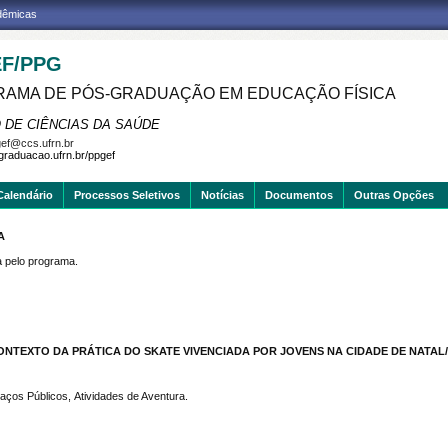
adêmicas
F/PPG
AMA DE PÓS-GRADUAÇÃO EM EDUCAÇÃO FÍSICA
 DE CIÊNCIAS DA SAÚDE
ef@ccs.ufrn.br
sgraduacao.ufrn.br/ppgef
Calendário
Processos Seletivos
Notícias
Documentos
Outras Opções
A
pelo programa.
CONTEXTO DA PRÁTICA DO SKATE VIVENCIADA POR JOVENS NA CIDADE DE NATAL
aços Públicos, Atividades de Aventura.