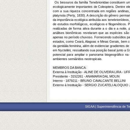
Os besouros da família Tenebrionidae constituem um
ecologicamente importantes de Coleoptera. Dentre ele
com a sua riqueza concentrada em regiões andinas, m
platynota (Perty, 1830). A descrição do gênero perm
da importância ecológica atribuída aos tenebrionídeo
de estudos morfológicos, ecológicos e filogenéticos.
realizadas de forma ativa durante a o dia e a noite
análises bionômicas revelaram que as espécies são n
apenas no período chuvoso. Fornecendo subsídios para
estados, como Ceará, Alagoas e Minas Gerais, bem co
da genitália feminina, além de evidenciar gradientes d
em Nycteliini, ressaltando sua posição basal junto a
potencial para ampliar o panorama biogeográfico na
ambientes semiáridos neotropicais.
MEMBROS DA BANCA:
Externa à Instituição - ALINE DE OLIVEIRA LIRA - U
Presidente - 3152261 - ANAMARIA DAL MOLIN
Interno - 1879211 - BRUNO CAVALCANTE BELLINI
Externo à Instituição - SERGIO ZUCATELI ALOQUIO
SIGAA | Superintendência de Te