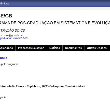
adêmicas
E/CB
AMA DE PÓS-GRADUAÇÃO EM SISTEMÁTICA E EVOLUÇ
STRAÇÃO DO CB
se.ufrn@gmail.com
sgraduacao.ufrn.br/5579
Calendário
Processos Seletivos
Notícias
Documentos
Outras Opções
COSTA
pelo programa.
ntomobalia Flores e Triplehorn, 2002 (Coleoptera: Tenebrionidae)
rafia.