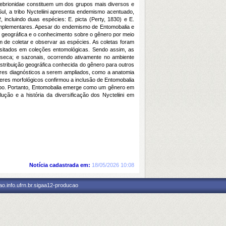
ebrionidae constituem um dos grupos mais diversos e
ul, a tribo Nycteliini apresenta endemismo acentuado,
incluindo duas espécies: E. picta (Perty, 1830) e E.
complementares. Apesar do endemismo de Entomobalia e
o geográfica e o conhecimento sobre o gênero por meio
m de coletar e observar as espécies. As coletas foram
positados em coleções entomológicas. Sendo assim, as
l seca; e sazonais, ocorrendo ativamente no ambiente
stribuição geográfica conhecida do gênero para outros
eres diagnósticos a serem ampliados, como a anatomia
cteres morfológicos confirmou a inclusão de Entomobalia
tribo. Portanto, Entomobalia emerge como um gênero em
ão e a história da diversificação dos Nycteliini em
Notícia cadastrada em:
18/05/2026 10:08
o.info.ufrn.br.sigaa12-producao