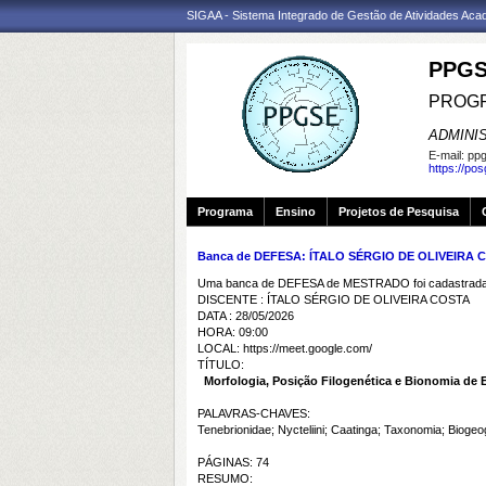
SIGAA - Sistema Integrado de Gestão de Atividades Ac
PPGS
PROGR
ADMINI
E-mail:
ppg
https://po
Programa
Ensino
Projetos de Pesquisa
Banca de DEFESA: ÍTALO SÉRGIO DE OLIVEIRA 
Uma banca de DEFESA de MESTRADO foi cadastrada 
DISCENTE : ÍTALO SÉRGIO DE OLIVEIRA COSTA
DATA : 28/05/2026
HORA: 09:00
LOCAL: https://meet.google.com/
TÍTULO:
Morfologia, Posição Filogenética e Bionomia de E
PALAVRAS-CHAVES:
Tenebrionidae; Nycteliini; Caatinga; Taxonomia; Biogeog
PÁGINAS: 74
RESUMO: