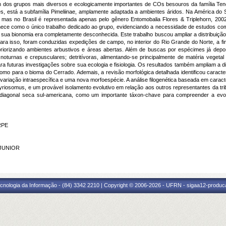
 dos grupos mais diversos e ecologicamente importantes de COs besouros da família Ten
s, está a subfamília Pimeliinae, amplamente adaptada a ambientes áridos. Na América do S
as no Brasil é representada apenas pelo gênero Entomobalia Flores & Triplehorn, 2002, 
anece como o único trabalho dedicado ao grupo, evidenciando a necessidade de estudos 
s, sua bionomia era completamente desconhecida. Este trabalho buscou ampliar a distribuiçã
 Para isso, foram conduzidas expedições de campo, no interior do Rio Grande do Norte, a fi
, priorizando ambientes arbustivos e áreas abertas. Além de buscas por espécimes já de
oturnas e crepusculares; detritívoras, alimentando-se principalmente de matéria vegeta
 futuras investigações sobre sua ecologia e fisiologia. Os resultados também ampliam a di
mo para o bioma do Cerrado. Ademais, a revisão morfológica detalhada identificou caract
e variação intraespecífica e uma nova morfoespécie. A análise filogenética baseada em cara
 Gyriosomus, e um provável isolamento evolutivo em relação aos outros representantes da 
 diagonal seca sul-americana, como um importante táxon-chave para compreender a evoluç
FRPE
 JUNIOR
cnologia da Informação - (84) 3342 2210 | Copyright © 2006-2026 - UFRN - sigaa12-produca