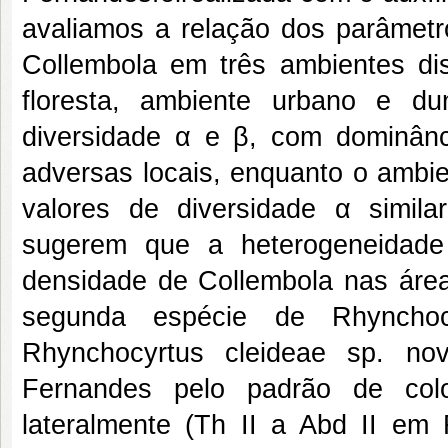
avaliamos a relação dos parâmetro
Collembola em três ambientes di
floresta, ambiente urbano e d
diversidade α e β, com dominân
adversas locais, enquanto o ambie
valores de diversidade α simila
sugerem que a heterogeneidade
densidade de Collembola nas áre
segunda espécie de Rhynchoc
Rhynchocyrtus cleideae sp. no
Fernandes pelo padrão de col
lateralmente (Th II a Abd II em 