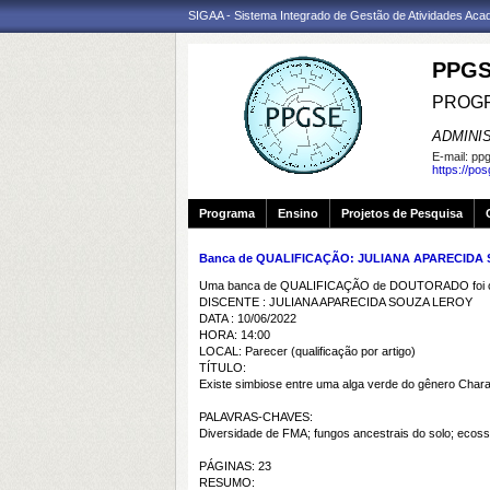
SIGAA - Sistema Integrado de Gestão de Atividades Ac
PPGS
PROGR
ADMINI
E-mail:
ppg
https://po
Programa
Ensino
Projetos de Pesquisa
Banca de QUALIFICAÇÃO: JULIANA APARECIDA
Uma banca de QUALIFICAÇÃO de DOUTORADO foi ca
DISCENTE : JULIANA APARECIDA SOUZA LEROY
DATA : 10/06/2022
HORA: 14:00
LOCAL: Parecer (qualificação por artigo)
TÍTULO:
Existe simbiose entre uma alga verde do gênero Char
PALAVRAS-CHAVES:
Diversidade de FMA; fungos ancestrais do solo; ecoss
PÁGINAS: 23
RESUMO: