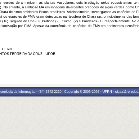
gas verdes deram origem às plantas vasculares, cuja irradiação pelos ecossistemas ter
). No entanto, a simbiose MA em linhagens divergentes precoces de algas verdes como Char
ra de cinco ambientes lóticos brasileiros. Adicionalmente, investigamos as espécies de FM
cinco espécies de FMA foram detectadas na rizosfera de Chara sp., principalmente das fam
16), seguido de Una (8), Pratinha (2), Cuitegí (2) e Pandeiros (1), respectivamente. No 
m colonização por FMA. Apesar da ocorrência de espécies de FMA em sedimentos rizosféri
A - UFRN
SANTOS FERREIRA DA CRUZ - UFOB
cnologia da Informação - (84) 3342 2210 | Copyright © 2006-2026 - UFRN - sigaa11-produca