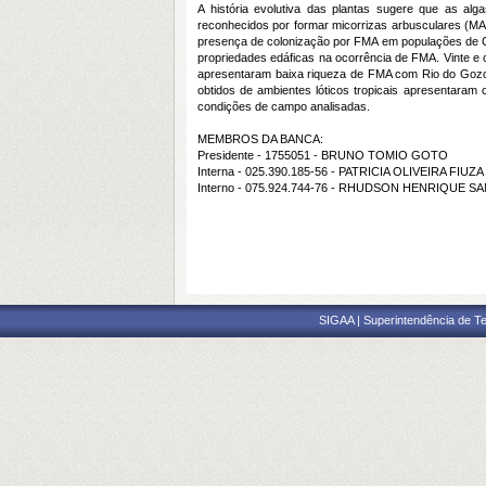
A história evolutiva das plantas sugere que as al
reconhecidos por formar micorrizas arbusculares (MA
presença de colonização por FMA em populações de Cha
propriedades edáficas na ocorrência de FMA. Vinte e 
apresentaram baixa riqueza de FMA com Rio do Gozo (
obtidos de ambientes lóticos tropicais apresentara
condições de campo analisadas.
MEMBROS DA BANCA:
Presidente - 1755051 - BRUNO TOMIO GOTO
Interna - 025.390.185-56 - PATRICIA OLIVEIRA FIUZ
Interno - 075.924.744-76 - RHUDSON HENRIQUE 
SIGAA | Superintendência de Te