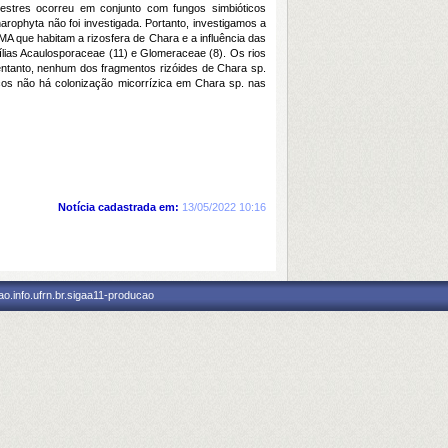
restres ocorreu em conjunto com fungos simbióticos
ophyta não foi investigada. Portanto, investigamos a
A que habitam a rizosfera de Chara e a influência das
ílias Acaulosporaceae (11) e Glomeraceae (8). Os rios
entanto, nenhum dos fragmentos rizóides de Chara sp.
cos não há colonização micorrízica em Chara sp. nas
Notícia cadastrada em:
13/05/2022 10:16
o.info.ufrn.br.sigaa11-producao