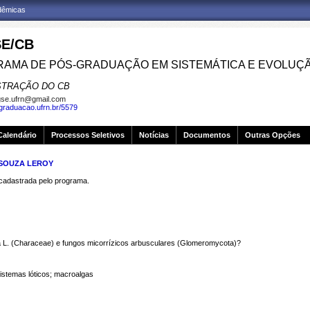
adêmicas
E/CB
AMA DE PÓS-GRADUAÇÃO EM SISTEMÁTICA E EVOLUÇ
STRAÇÃO DO CB
se.ufrn@gmail.com
sgraduacao.ufrn.br/5579
Calendário
Processos Seletivos
Notícias
Documentos
Outras Opções
 SOUZA LEROY
dastrada pelo programa.
a L. (Characeae) e fungos micorrízicos arbusculares (Glomeromycota)?
istemas lóticos; macroalgas