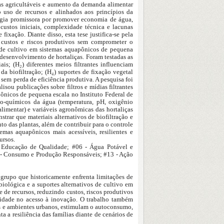
ras agricultáveis e aumento da demanda alimentar
o uso de recursos e alinhados aos princípios da
logia promissora por promover economia de água,
custos iniciais, complexidade técnica e lacunas
fixação. Diante disso, esta tese justifica-se pela
o custos e riscos produtivos sem comprometer o
s de cultivo em sistemas aquapônicos de pequena
 desenvolvimento de hortaliças. Foram testadas as
is; (H₂) diferentes meios filtrantes influenciam
a biofiltração; (H₄) suportes de fixação vegetal
 sem perda de eficiência produtiva. A pesquisa foi
isou publicações sobre filtros e mídias filtrantes
nicos de pequena escala no Instituto Federal de
ico-químicos da água (temperatura, pH, oxigênio
alimentar) e variáveis agronômicas das hortaliças
trar que materiais alternativos de biofiltração e
o das plantas, além de contribuir para o controle
mas aquapônicos mais acessíveis, resilientes e
ursos.
- Educação de Qualidade; #06 - Água Potável e
 - Consumo e Produção Responsáveis; #13 - Ação
, grupo que historicamente enfrenta limitações de
biológica e a suportes alternativos de cultivo em
 de recursos, reduzindo custos, riscos produtivos
uidade no acesso à inovação. O trabalho também
ais e ambientes urbanos, estimulam o autoconsumo,
a a resiliência das famílias diante de cenários de