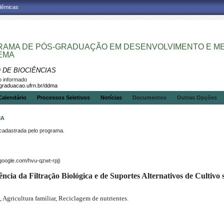
adêmicas
AMA DE PÓS-GRADUAÇÃO EM DESENVOLVIMENTO E MEI
EMA
 DE BIOCIÊNCIAS
 informado
sgraduacao.ufrn.br/ddma
Calendário
Processos Seletivos
Notícias
Documentos
Outras Opções
MA
dastrada pelo programa.
google.com/hvu-qzwt-rpj)
cia da Filtração Biológica e de Suportes Alternativos de Cultivo 
 Agricultura familiar, Reciclagem de nutrientes.