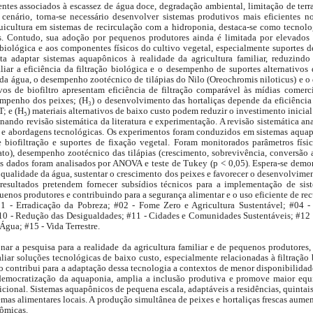
entes associados à escassez de água doce, degradação ambiental, limitação de ter
cenário, torna-se necessário desenvolver sistemas produtivos mais eficientes n
aquicultura em sistemas de recirculação com a hidroponia, destaca-se como tecno
s. Contudo, sua adoção por pequenos produtores ainda é limitada por elevados 
o biológica e aos componentes físicos do cultivo vegetal, especialmente suportes de 
ita adaptar sistemas aquapônicos à realidade da agricultura familiar, reduzind
liar a eficiência da filtração biológica e o desempenho de suportes alternativo
e da água, o desempenho zootécnico de tilápias do Nilo (Oreochromis niloticus) e o
vos de biofiltro apresentam eficiência de filtração comparável às mídias comercia
mpenho dos peixes; (H₃) o desenvolvimento das hortaliças depende da eficiência d
 e (H₅) materiais alternativos de baixo custo podem reduzir o investimento inicial
nando revisão sistemática da literatura e experimentação. A revisão sistemática anal
s e abordagens tecnológicas. Os experimentos foram conduzidos em sistemas aquapô
e biofiltração e suportes de fixação vegetal. Foram monitorados parâmetros fís
rato), desempenho zootécnico das tilápias (crescimento, sobrevivência, conversão 
 Os dados foram analisados por ANOVA e teste de Tukey (p < 0,05). Espera-se demons
qualidade da água, sustentar o crescimento dos peixes e favorecer o desenvolviment
esultados pretendem fornecer subsídios técnicos para a implementação de siste
uenos produtores e contribuindo para a segurança alimentar e o uso eficiente de rec
 - Erradicação da Pobreza; #02 - Fome Zero e Agricultura Sustentável; #04 
#10 - Redução das Desigualdades; #11 - Cidades e Comunidades Sustentáveis; #12
Água; #15 - Vida Terrestre.
onar a pesquisa para a realidade da agricultura familiar e de pequenos produtores
liar soluções tecnológicas de baixo custo, especialmente relacionadas à filtração 
 contribui para a adaptação dessa tecnologia a contextos de menor disponibilidade
a democratização da aquaponia, amplia a inclusão produtiva e promove maior eq
icional. Sistemas aquapônicos de pequena escala, adaptáveis a residências, quint
mas alimentares locais. A produção simultânea de peixes e hortaliças frescas aument
nômicas.