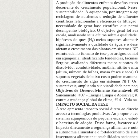
A produção de alimentos enfrenta desafios cresc
decorrente do crescimento populacional. Nesse 
sustentabilidade. A aquaponia, por integrar a 
reciclagem de nutrientes e redução de efluente
científicas relacionadas à eficiência da filtraçã
necessidade de gerar base científica que perm
desempenho biológico. O objetivo geral foi ava
escala, analisando seus efeitos sobre a qualidad
hipóteses de que: (H₁) meios suportes alternati
significativamente a qualidade da água e o dese
afetam o crescimento das plantas em sistemas NFT;
estruturada no formato de tese por artigos, combi
em aquaponia, identificando tendências, lacuna
Sergipe, avaliando diferentes meios suportes d
dissolvido, condutividade, amônia, nitrito e nit
(altura, número de folhas, massa fresca e seca).
suportes vegetais de baixo custo podem manter a 
do crescimento de algas em sistemas NFT. Os r
sustentáveis, ampliando sua viabilidade para peq
Objetivos de Desenvolvimento Sustentável:
#01
Saneamento; #07 - Energia Limpa e Acessível; 
contra a mudança global do clima; #14 - Vida na 
IMPACTO SOCIAL DA TESE
A tese apresenta impacto social direto ao direci
acesso a tecnologias produtivas. Ao propor e ava
sistemas aquapônicos de pequena escala, o estudo
e barreiras de adoção. Dessa forma, favorece 
impacta diretamente a segurança alimentar e nutr
a autonomia alimentar e o fortalecimento de siste
insegurança alimentar e instabilidades socioeco