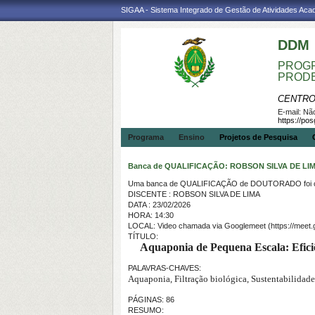
SIGAA - Sistema Integrado de Gestão de Atividades Ac
DDM
PROGR
PROD
CENTRO
E-mail:
Não
https://po
Programa
Ensino
Projetos de Pesquisa
Banca de QUALIFICAÇÃO: ROBSON SILVA DE LI
Uma banca de QUALIFICAÇÃO de DOUTORADO foi ca
DISCENTE : ROBSON SILVA DE LIMA
DATA : 23/02/2026
HORA: 14:30
LOCAL: Video chamada via Googlemeet (https://meet.
TÍTULO:
Aquaponia de Pequena Escala: Eficiên
PALAVRAS-CHAVES:
Aquaponia, Filtração biológica, Sustentabilidade,
PÁGINAS: 86
RESUMO: