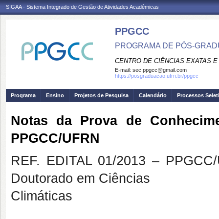
SIGAA - Sistema Integrado de Gestão de Atividades Acadêmicas
PPGCC
PROGRAMA DE PÓS-GRADU
CENTRO DE CIÊNCIAS EXATAS E
E-mail:
sec.ppgcc@gmail.com
https://posgraduacao.ufrn.br/ppgcc
Programa
Ensino
Projetos de Pesquisa
Calendário
Processos Selet
Notas da Prova de Conhecime
PPGCC/UFRN
REF. EDITAL 01/2013 – PPGCC/U
Doutorado em Ciências
Climáticas