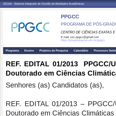
SIGAA - Sistema Integrado de Gestão de Atividades Acadêmicas
PPGCC
PROGRAMA DE PÓS-GRADU
CENTRO DE CIÊNCIAS EXATAS E
E-mail:
sec.ppgcc@gmail.com
https://posgraduacao.ufrn.br/ppgcc
Programa
Ensino
Projetos de Pesquisa
Calendário
Processos Selet
REF. EDITAL 01/2013  PPGCC/U
Doutorado em Ciências Climátic
Senhores (as) Candidatos (as),
REF. EDITAL 01/2013 – PPGCC/U
Doutorado em Ciências Climáticas