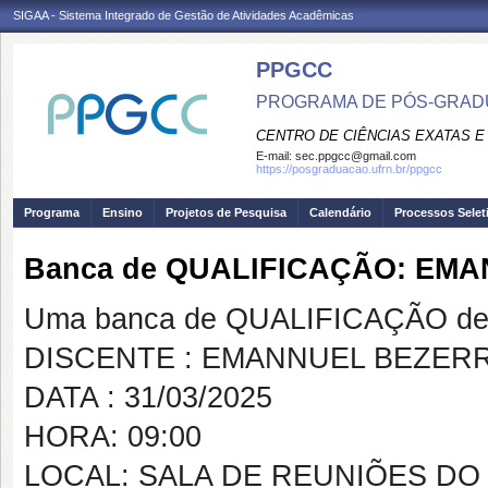
SIGAA - Sistema Integrado de Gestão de Atividades Acadêmicas
PPGCC
PROGRAMA DE PÓS-GRADU
CENTRO DE CIÊNCIAS EXATAS E
E-mail:
sec.ppgcc@gmail.com
https://posgraduacao.ufrn.br/ppgcc
Programa
Ensino
Projetos de Pesquisa
Calendário
Processos Selet
Banca de QUALIFICAÇÃO: EM
Uma banca de QUALIFICAÇÃO de 
DISCENTE : EMANNUEL BEZERR
DATA : 31/03/2025
HORA: 09:00
LOCAL: SALA DE REUNIÕES DO