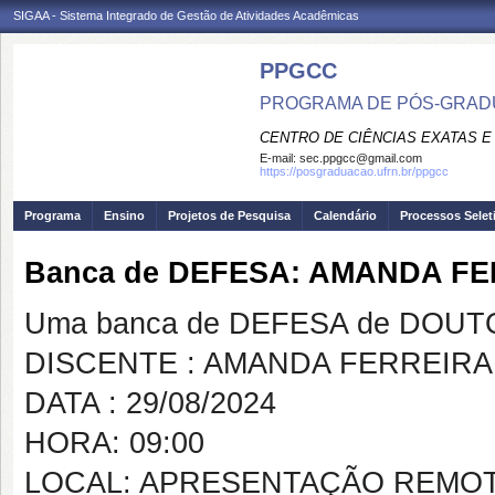
SIGAA - Sistema Integrado de Gestão de Atividades Acadêmicas
PPGCC
PROGRAMA DE PÓS-GRADU
CENTRO DE CIÊNCIAS EXATAS E
E-mail:
sec.ppgcc@gmail.com
https://posgraduacao.ufrn.br/ppgcc
Programa
Ensino
Projetos de Pesquisa
Calendário
Processos Selet
Banca de DEFESA: AMANDA F
Uma banca de DEFESA de DOUTOR
DISCENTE : AMANDA FERREIRA
DATA : 29/08/2024
HORA: 09:00
LOCAL: APRESENTAÇÃO REMOTA