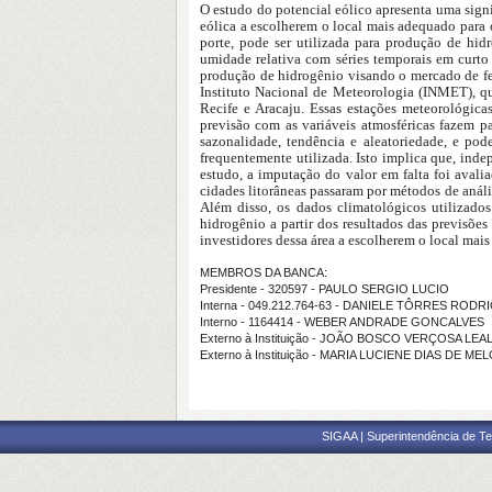
O estudo do potencial eólico apresenta uma signi
eólica a escolherem o local mais adequado para o
porte, pode ser utilizada para produção de hid
umidade relativa com séries temporais em curto 
produção de hidrogênio visando o mercado de fe
Instituto Nacional de Meteorologia (INMET), que
Recife e Aracaju. Essas estações meteorológic
previsão com as variáveis atmosféricas fazem p
sazonalidade, tendência e aleatoriedade, e pod
frequentemente utilizada. Isto implica que, inde
estudo, a imputação do valor em falta foi avali
cidades litorâneas passaram por métodos de anál
Além disso, os dados climatológicos utilizados
hidrogênio a partir dos resultados das previsões
investidores dessa área a escolherem o local mai
MEMBROS DA BANCA:
Presidente - 320597 - PAULO SERGIO LUCIO
Interna - 049.212.764-63 - DANIELE TÔRRES RODR
Interno - 1164414 - WEBER ANDRADE GONCALVES
Externo à Instituição - JOÃO BOSCO VERÇOSA LEA
Externo à Instituição - MARIA LUCIENE DIAS DE MEL
SIGAA | Superintendência de Te