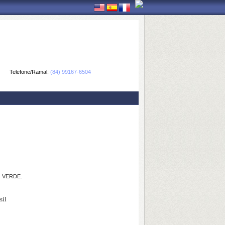
Telefone/Ramal:
(84) 99167-6504
 VERDE.
sil