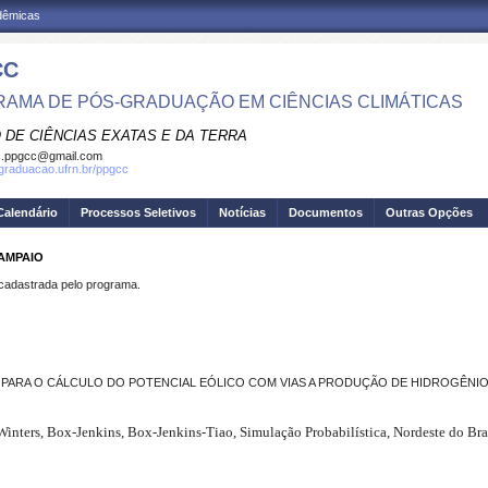
adêmicas
CC
AMA DE PÓS-GRADUAÇÃO EM CIÊNCIAS CLIMÁTICAS
 DE CIÊNCIAS EXATAS E DA TERRA
c.ppgcc@gmail.com
sgraduacao.ufrn.br/ppgcc
Calendário
Processos Seletivos
Notícias
Documentos
Outras Opções
SAMPAIO
dastrada pelo programa.
S PARA O CÁLCULO DO POTENCIAL EÓLICO COM VIAS A PRODUÇÃO DE HIDROGÊNIO
inters, Box-Jenkins, Box-Jenkins-Tiao, Simulação Probabilística, Nordeste do Bra