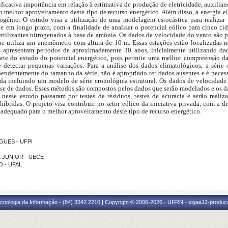
ficativa importância em relação à estimativa de produção de eletricidade, auxilia
 melhor aproveitamento deste tipo de recurso energético. Além disso, a energia el
rogênio. O estudo visa a utilização de uma modelagem estocástica para realizar
e em longo prazo, com a finalidade de analisar o potencial eólico para cinco cid
rtilizantes nitrogenados à base de amônia. Os dados de velocidade do vento são p
 utiliza um anemômetro com altura de 10 m. Essas estações estão localizadas no 
as apresentam períodos de aproximadamente 30 anos, inicialmente utilizando da
arte do estudo do potencial energético, pois permite uma melhor compreensão da
e detectar pequenas variações. Para a análise dos dados climatológicos, a séri
pendentemente do tamanho da série, não é apropriado ter dados ausentes e é neces
ada incluindo um modelo de série cronológica estrutural. Os dados de velocidade
ise de dados. Esses métodos são compostos pelos dados que serão modelados e os da
 nesse estudo passaram por testes de resíduos, testes de acurácia e serão realiz
 híbridas. O projeto visa contribuir no setor eólico da iniciativa privada, com a 
s adequado para o melhor aproveitamento deste tipo de recurso energético.
IGUES - UFPI
L JUNIOR - UECE
O - UFAL
cnologia da Informação - (84) 3342 2210 | Copyright © 2006-2026 - UFRN - sigaa12-produca