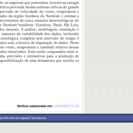
ndo as empresas que pretendem investir na energia
étrica provinda dessas turbinas eólicas de grande
 previsão de velocidade do vento, temperatura e
ades da região litorânea do Nordeste e estimar a
rovenientes de cinco estações meteorológicas do
Nordeste brasileiro: Fortaleza, Natal, São Luís,
dos mensais. A análise, modelagem, simulação e
 natureza da variabilidade dos dados, incluindo
e cronológica completa sem intervalo de tempo é
sário usar a técnica de imputação de dados. Neste
 do vento, temperatura e umidade relativa dessas
dos observados. Estes serão comparados entre si.
adas previsões e estimativas para a produção de
disponibilização de uma ferramenta que auxilia os
Notícia cadastrada em:
14/02/2022 15:35
o.info.ufrn.br.sigaa12-producao