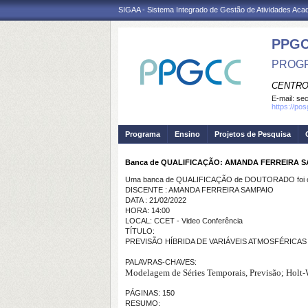
SIGAA - Sistema Integrado de Gestão de Atividades Ac
PPG
PROGR
CENTRO
E-mail:
se
https://po
Programa
Ensino
Projetos de Pesquisa
Banca de QUALIFICAÇÃO: AMANDA FERREIRA 
Uma banca de QUALIFICAÇÃO de DOUTORADO foi ca
DISCENTE : AMANDA FERREIRA SAMPAIO
DATA : 21/02/2022
HORA: 14:00
LOCAL: CCET - Video Conferência
TÍTULO:
PREVISÃO HÍBRIDA DE VARIÁVEIS ATMOSFÉRICA
PALAVRAS-CHAVES:
Modelagem de Séries Temporais, Previsão; Holt-W
PÁGINAS: 150
RESUMO: