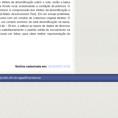
efeitos da desertificação sobre o solo, estão a baixa
 e êxodo rural, ocasionando a condição de pobreza. O
promover à compreensão dos efeitos da desertificação e
oil Water Assessement Tool
). Em um ensaio preliminar,
 uma com um cenário de cobertura vegetal distinto. O
 um cenário extremo de total desertificação na bacia.
 de ~ 30 km, e utilizou as bases de dados de diversos
lou satisfatoriamente o padrão médio do escoamento na
sam ser feitos, para obter melhor representação do
Notícia cadastrada em:
26/10/2020 16:30
o.info.ufrn.br.sigaa09-producao