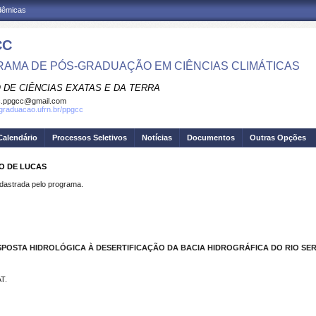
adêmicas
CC
AMA DE PÓS-GRADUAÇÃO EM CIÊNCIAS CLIMÁTICAS
 DE CIÊNCIAS EXATAS E DA TERRA
c.ppgcc@gmail.com
sgraduacao.ufrn.br/ppgcc
Calendário
Processos Seletivos
Notícias
Documentos
Outras Opções
O DE LUCAS
strada pelo programa.
POSTA HIDROLÓGICA À DESERTIFICAÇÃO DA BACIA HIDROGRÁFICA DO RIO SE
T.