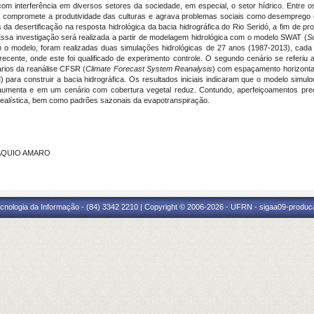
m interferência em diversos setores da sociedade, em especial, o setor hídrico. Entre os 
que compromete a produtividade das culturas e agrava problemas sociais como desemprego
os da desertificação na resposta hidrológica da bacia hidrográfica do Rio Seridó, a fim de 
sa investigação será realizada a partir de modelagem hidrológica com o modelo SWAT (
S
m o modelo, foram realizadas duas simulações hidrológicas de 27 anos (1987-2013), cada
recente, onde este foi qualificado de experimento controle. O segundo cenário se referiu a
rios da reanálise CFSR (
Climate Forecast System Reanalysis
) com espaçamento horizontal
para construir a bacia hidrográfica. Os resultados iniciais indicaram que o modelo simu
aumenta e em um cenário com cobertura vegetal reduz. Contundo, aperfeiçoamentos preci
realística, bem como padrões sazonais da evapotranspiração.
TAQUIO AMARO
cnologia da Informação - (84) 3342 2210 | Copyright © 2006-2026 - UFRN - sigaa09-produca