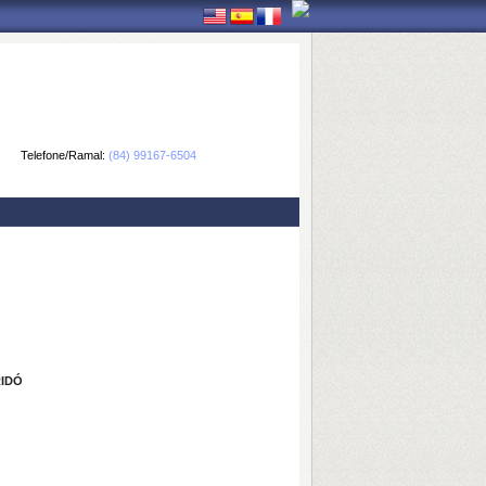
Telefone/Ramal:
(84) 99167-6504
RIDÓ