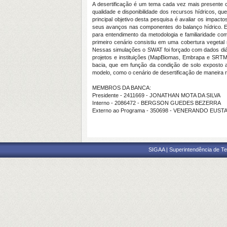
A desertificação é um tema cada vez mais presente co
qualidade e disponibilidade dos recursos hídricos, 
principal objetivo desta pesquisa é avaliar os impact
seus avanços nas componentes do balanço hídrico. Es
para entendimento da metodologia e familiaridade co
primeiro cenário consistiu em uma cobertura vegetal 
Nessas simulações o SWAT foi forçado com dados diá
projetos e instituições (MapBiomas, Embrapa e SRTM) 
bacia, que em função da condição de solo exposto 
modelo, como o cenário de desertificação de maneira 
MEMBROS DA BANCA:
Presidente - 2411669 - JONATHAN MOTA DA SILVA
Interno - 2086472 - BERGSON GUEDES BEZERRA
Externo ao Programa - 350698 - VENERANDO EUS
SIGAA | Superintendência de Te