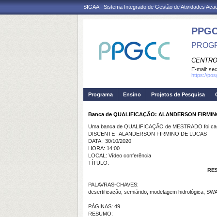
SIGAA - Sistema Integrado de Gestão de Atividades Ac
PPG
PROGR
CENTRO
E-mail:
se
https://po
Programa
Ensino
Projetos de Pesquisa
Banca de QUALIFICAÇÃO: ALANDERSON FIRMIN
Uma banca de QUALIFICAÇÃO de MESTRADO foi cada
DISCENTE : ALANDERSON FIRMINO DE LUCAS
DATA : 30/10/2020
HORA: 14:00
LOCAL: Vídeo conferência
TÍTULO:
RES
PALAVRAS-CHAVES:
desertificação, semiárido, modelagem hidrológica, SWA
PÁGINAS: 49
RESUMO: