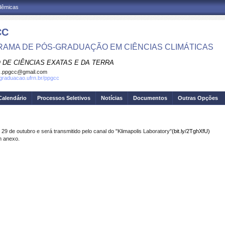
adêmicas
CC
AMA DE PÓS-GRADUAÇÃO EM CIÊNCIAS CLIMÁTICAS
 DE CIÊNCIAS EXATAS E DA TERRA
c.ppgcc@gmail.com
sgraduacao.ufrn.br/ppgcc
Calendário
Processos Seletivos
Notícias
Documentos
Outras Opções
9 de outubro e será transmitido pelo canal do "Klimapolis Laboratory"
(bit.ly/2TghXfU)
m anexo.