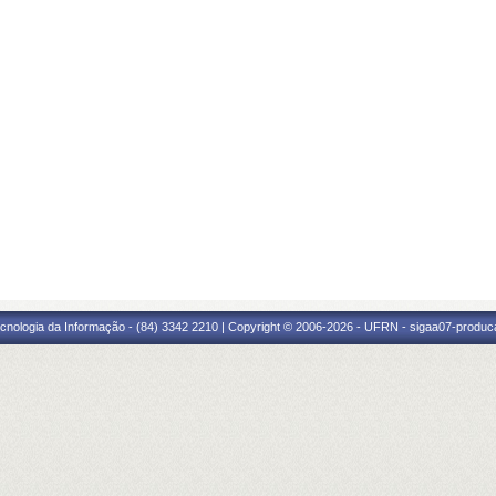
cnologia da Informação - (84) 3342 2210 | Copyright © 2006-2026 - UFRN - sigaa07-produca