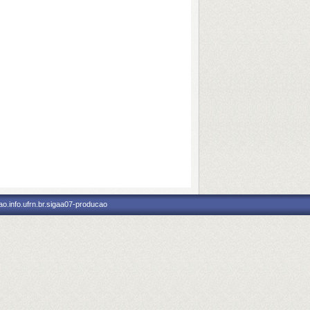
o.info.ufrn.br.sigaa07-producao