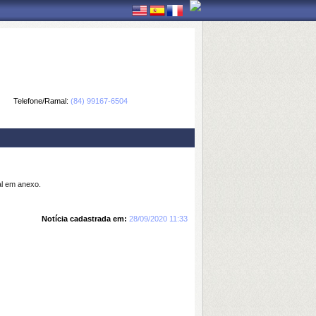
Telefone/Ramal:
(84) 99167-6504
al em anexo.
Notícia cadastrada em:
28/09/2020 11:33