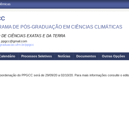
adêmicas
CC
AMA DE PÓS-GRADUAÇÃO EM CIÊNCIAS CLIMÁTICAS
 DE CIÊNCIAS EXATAS E DA TERRA
c.ppgcc@gmail.com
sgraduacao.ufrn.br/ppgcc
Calendário
Processos Seletivos
Notícias
Documentos
Outras Opções
coordenação do PPGCC será de 29/09/20 a 02/10/20. Para mais informações consulte o edit