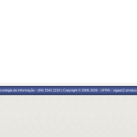
cnologia da Informação - (84) 3342 2210 | Copyright © 2006-2026 - UFRN - sigaa12-produca