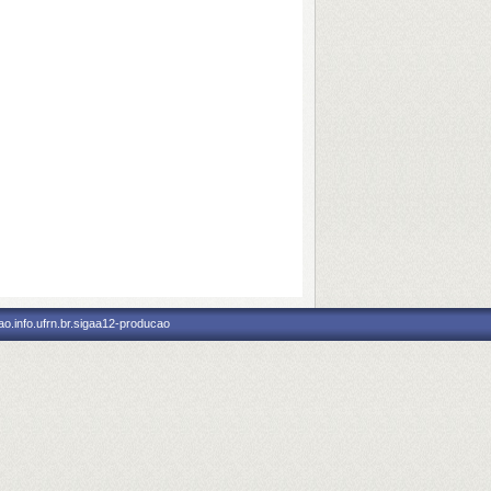
o.info.ufrn.br.sigaa12-producao