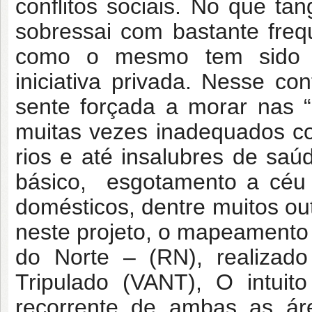
conflitos sociais. No que t
sobressai com bastante fre
como
o mesmo tem sido a
iniciativa privada. Nesse con
sente forçada a morar nas 
muitas
vezes inadequados c
rios e até insalubres de sa
básico, esgotamento a
céu 
domésticos, dentre muitos out
neste projeto, o mapeamento
do Norte – (RN), realizad
Tripulado (VANT), O intuit
recorrente de ambas as áre