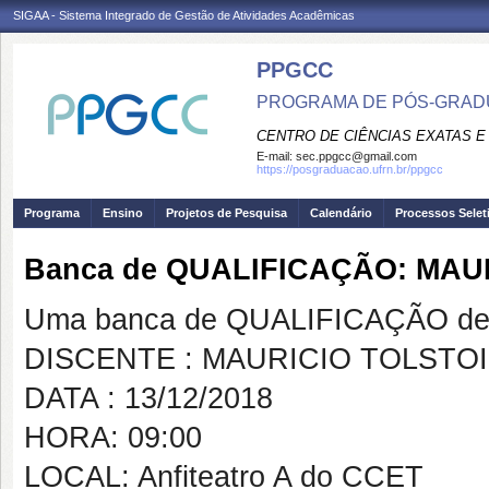
SIGAA - Sistema Integrado de Gestão de Atividades Acadêmicas
PPGCC
PROGRAMA DE PÓS-GRADU
CENTRO DE CIÊNCIAS EXATAS E
E-mail:
sec.ppgcc@gmail.com
https://posgraduacao.ufrn.br/ppgcc
Programa
Ensino
Projetos de Pesquisa
Calendário
Processos Selet
Banca de QUALIFICAÇÃO: MAU
Uma banca de QUALIFICAÇÃO de 
DISCENTE : MAURICIO TOLSTO
DATA : 13/12/2018
HORA: 09:00
LOCAL: Anfiteatro A do CCET