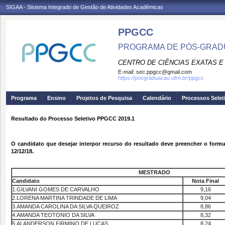
SIGAA - Sistema Integrado de Gestão de Atividades Acadêmicas
PPGCC
PROGRAMA DE PÓS-GRADU
CENTRO DE CIÊNCIAS EXATAS E
E-mail:
sec.ppgcc@gmail.com
https://posgraduacao.ufrn.br/ppgcc
Programa
Ensino
Projetos de Pesquisa
Calendário
Processos Selet
Resultado do Processo Seletivo PPGCC 2019.1
O candidato que desejar interpor recurso do resultado deve preencher o formu
12/12/18.
MESTRADO
Candidato
Nota Final
1.GILVANI GOMES DE CARVALHO
9,16
2.LORENA MARTINA TRINDADE DE LIMA
9,04
3.AMANDA CAROLINA DA SILVA QUEIROZ
8,86
4.AMANDA TEOTONIO DA SILVA
8,32
5.ALANDERSON FIRMINO DE LUCAS
8,24