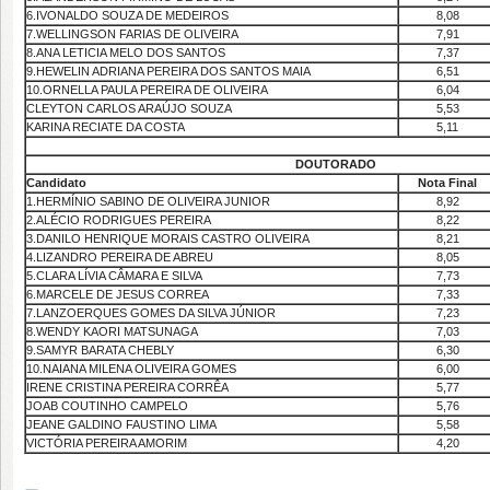
6.IVONALDO SOUZA DE MEDEIROS
8,08
7.WELLINGSON FARIAS DE OLIVEIRA
7,91
8.ANA LETICIA MELO DOS SANTOS
7,37
9.HEWELIN ADRIANA PEREIRA DOS SANTOS MAIA
6,51
10.ORNELLA PAULA PEREIRA DE OLIVEIRA
6,04
CLEYTON CARLOS ARAÚJO SOUZA
5,53
KARINA RECIATE DA COSTA
5,11
DOUTORADO
Candidato
Nota Final
1.HERMÍNIO SABINO DE OLIVEIRA JUNIOR
8,92
2.ALÉCIO RODRIGUES PEREIRA
8,22
3.DANILO HENRIQUE MORAIS CASTRO OLIVEIRA
8,21
4.LIZANDRO PEREIRA DE ABREU
8,05
5.CLARA LÍVIA CÂMARA E SILVA
7,73
6.MARCELE DE JESUS CORREA
7,33
7.LANZOERQUES GOMES DA SILVA JÚNIOR
7,23
8.WENDY KAORI MATSUNAGA
7,03
9.SAMYR BARATA CHEBLY
6,30
10.NAIANA MILENA OLIVEIRA GOMES
6,00
IRENE CRISTINA PEREIRA CORRÊA
5,77
JOAB COUTINHO CAMPELO
5,76
JEANE GALDINO FAUSTINO LIMA
5,58
VICTÓRIA PEREIRA AMORIM
4,20